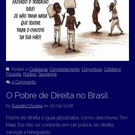
Posted in
Cidadania
,
Comportamento
,
Conjuntura
,
Cotidiano
,
Filosofia
,
Política
,
Sociologia
0 Comments
O Pobre de Direita no Brasil
by
Evandro Oliveira
on
02/04/2018
Pobre de direita é igual jabuticaba, como descreveu Tim
Maia. Ele não se contenta em ser pobre, de direita,
serviçal e teleguiado.