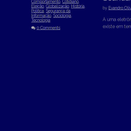
Comportamento
,
Cotidiano
,
Eleição
,
Globalização
,
História
,
by
Evandro Oliv
Política
,
Segurança da
Informação
,
Sociologia
,
A urna eletrô
Tecnologia
existe em ter
0 Comments