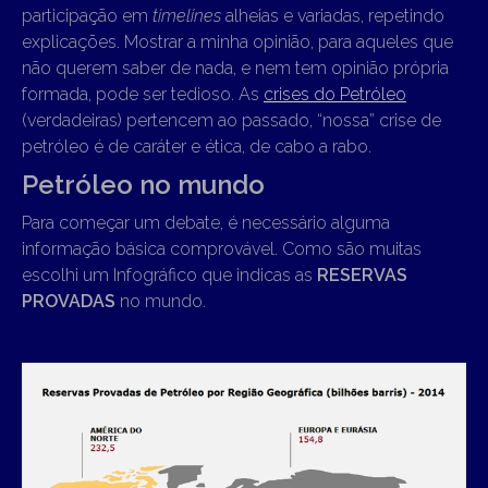
participação em
timelines
alheias e variadas, repetindo
explicações. Mostrar a minha opinião, para aqueles que
não querem saber de nada, e nem tem opinião própria
formada, pode ser tedioso. As
crises do Petróleo
(verdadeiras) pertencem ao passado, “nossa” crise de
petróleo é de caráter e ética, de cabo a rabo.
Petróleo no mundo
Para começar um debate, é necessário alguma
informação básica comprovável. Como são muitas
escolhi um Infográfico que indicas as
RESERVAS
PROVADAS
no mundo.