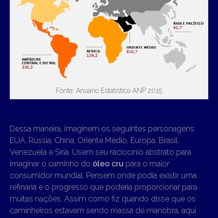
Fonte: Anuário Estatístico ANP 2015
Dessa maneira, imaginem os seguintes personagens:
EUA, Rússia, China, Oriente Médio, Europa, Brasil,
Venezuela e Síria. Usem seu raciocínio abstrato para
imaginar o caminho do
óleo cru
para o maior
consumidor mundial. Pensem onde podia existir uma
refinaria e o progresso que poderia proporcionar para
muitas nações. Assim como fiz quando disse que os
caminheiros estavam sendo massa de manobra, aqui