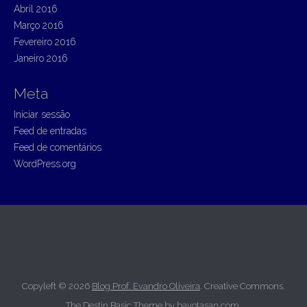
Abril 2016
Março 2016
Fevereiro 2016
Janeiro 2016
Meta
Iniciar sessão
Feed de entradas
Feed de comentários
WordPress.org
Copyleft © 2026
Blog Prof. Evandro Oliveira
. Creative Commons.
The Destin Basic Theme by
bavotasan.com
.