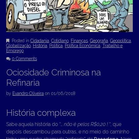
Posted in
Cidadania
,
Cotidiano
,
Finanças
,
Geografia
,
Geopolítica
,
Globalização
,
História
,
Política
,
Política Econômica
,
Trabalho e
Emprego
0 Comments
Ociosidade Criminosa na
Refinaria
by
Evandro Oliveira
on
01/06/2018
História complexa
Sabe aquela história do “…
não é pelos R$0,20 !
“, que
depois descambou para outras, e no meio do caminho