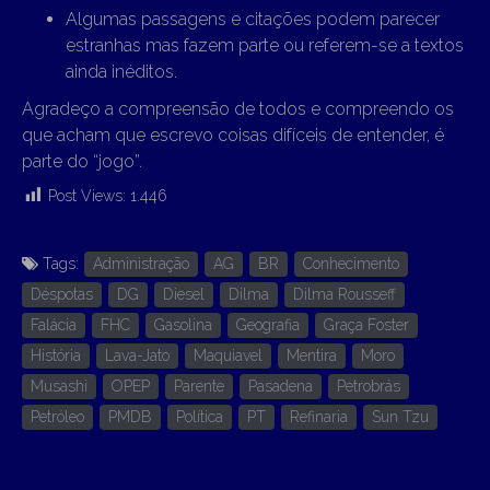
Algumas passagens e citações podem parecer
estranhas mas fazem parte ou referem-se a textos
ainda inéditos.
Agradeço a compreensão de todos e compreendo os
que acham que escrevo coisas difíceis de entender, é
parte do “jogo”.
Post Views:
1.446
Tags:
Administração
AG
BR
Conhecimento
Déspotas
DG
Diesel
Dilma
Dilma Rousseff
Falácia
FHC
Gasolina
Geografia
Graça Foster
História
Lava-Jato
Maquiavel
Mentira
Moro
Musashi
OPEP
Parente
Pasadena
Petrobrás
Petróleo
PMDB
Política
PT
Refinaria
Sun Tzu