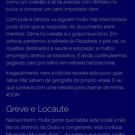
como um cidadão ir ali na avenida com dinheiro no
bolso e comprar um carro importado 0km.
Com toda a certeza, só alguém muito mal intencionado
pode dizer que as respostas do documento eram
mentiras. Dilma foi reeleita e o golpe teve início. Em
síntese, perdemos a refinaria de Pasadena; o pré-sal, os
royalties destinados à saúde e educação e muitos
empregos diretos de brasileiros. E ainda continuaremos
pagando caro por refino em refinaria transnacional
Inegavelmente, nem a história recente este povo quer
saber. Mal sabem de geografia do próprio arraial. E eu
que sonhava com uma refinaria para chamar de minha.
#SQN
Greve e Locaute
Nesse ínterim, muita gente que habita rede social e não
tira os olhinhos da Globo e congêneres, está confusa.
Miyamoto Musashi dizia: “…
Ao saber o que existe, podes