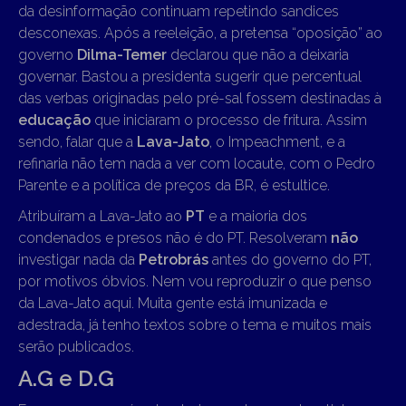
da desinformação continuam repetindo sandices
desconexas. Após a reeleição, a pretensa “oposição” ao
governo
Dilma-Temer
declarou que não a deixaria
governar. Bastou a presidenta sugerir que percentual
das verbas originadas pelo pré-sal fossem destinadas à
educação
que iniciaram o processo de fritura. Assim
sendo, falar que a
Lava-Jato
, o Impeachment, e a
refinaria não tem nada a ver com locaute, com o Pedro
Parente e a política de preços da BR, é estultice.
Atribuíram a Lava-Jato ao
PT
e a maioria dos
condenados e presos não é do PT. Resolveram
não
investigar nada da
Petrobrás
antes do governo do PT,
por motivos óbvios. Nem vou reproduzir o que penso
da Lava-Jato aqui. Muita gente está imunizada e
adestrada, já tenho textos sobre o tema e muitos mais
serão publicados.
A.G e D.G