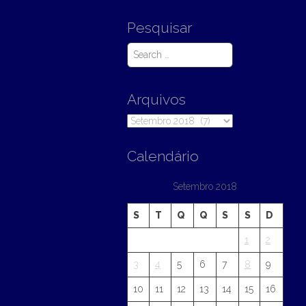
Pesquisar
S
e
a
r
Arquivos
c
h
Arquivos
f
o
r
Calendário
:
Setembro 2018
S
T
Q
Q
S
S
D
1
2
3
4
5
6
7
8
9
10
11
12
13
14
15
16