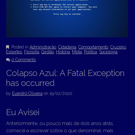
Posted in
Administração
,
Cidadania
,
Comportamento
,
Cruzeiro
,
Esportes
,
Filosofia
,
Gestão
,
História
,
Mídia
,
Política
,
Sociologia
0 Comments
Colapso Azul: A Fatal Exception
has occurred
by
Evandro Oliveira
on
19/02/2020
Eu Avisei
Anteriormente, ou pouco mais de dois anos atrás,
comecei a escrever sobre o que denominei, mais