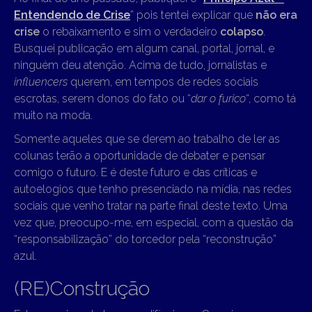
Entendendo de Crise
” pois tentei explicar que
não era
crise
o rebaixamento e sim o verdadeiro
colapso
.
Busquei publicação em algum canal, portal, jornal, e
ninguém deu atenção. Acima de tudo, jornalistas e
influencers
querem, em tempos de redes sociais
escrotas, serem donos do fato ou “
dar o furico
“, como tá
muito na moda.
Somente aqueles que se derem ao trabalho de ler as
colunas terão a oportunidade de debater e pensar
comigo o futuro. E é deste futuro e das críticas e
autoelogios que tenho presenciado na mídia, nas redes
sociais que venho tratar na parte final deste texto. Uma
vez que, preocupo-me, em especial, com a questão da
“responsabilização” do torcedor pela “reconstrução”
azul.
(RE)Construção