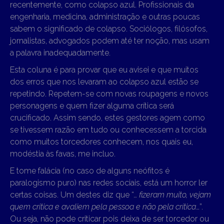
recentemente, como colapso azul. Profissionais da
engenharia, medicina, administração e outras poucas
sabem o significado de colapso. Sociólogos, filósofos,
jornalistas, advogados podem até ter noção, mas usam
a palavra inadequadamente.
Esta coluna é para provar que eu avisei e que muitos
dos erros que nos levaram ao colapso azul estão se
repetindo. Repetem-se com novas roupagens e novos
personagens e quem fizer alguma crítica será
crucificado. Assim sendo, estes gestores agem como
se tivessem razão em tudo ou conhecessem a torcida
como muitos torcedores conhecem, nos quais eu,
modéstia às favas, me incluo.
E tome falácia (no caso de alguns neófitos é
paralogismo puro) nas redes sociais, está um horror ler
certas coisas. Um destes diz que “…
fizeram muito, vejam
quem critica e avaliem pela pessoa e não pela crítica
…”.
Ou seja, não pode criticar pois deixa de ser torcedor ou