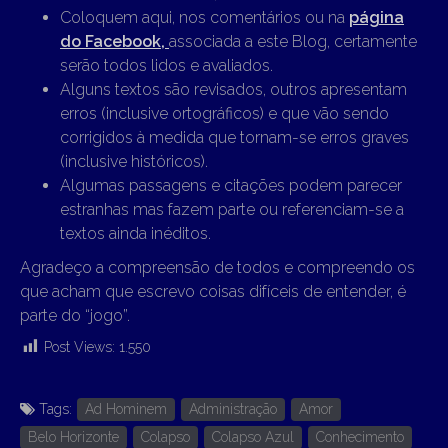
Coloquem aqui, nos comentários ou na
página
do Facebook,
associada a este Blog, certamente
serão todos lidos e avaliados.
Alguns textos são revisados, outros apresentam
erros (inclusive ortográficos) e que vão sendo
corrigidos à medida que tornam-se erros graves
(inclusive históricos).
Algumas passagens e citações podem parecer
estranhas mas fazem parte ou referenciam-se a
textos ainda inéditos.
Agradeço a compreensão de todos e compreendo os
que acham que escrevo coisas difíceis de entender, é
parte do “jogo”.
Post Views:
1.550
Tags:
Ad Hominem
Administração
Amor
Belo Horizonte
Colapso
Colapso Azul
Conhecimento