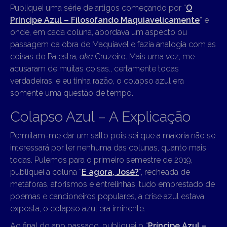
Publiquei uma série de artigos começando por “
O
Príncipe Azul – Filosofando Maquiavelicamente
” e
onde, em cada coluna, abordava um aspecto ou
passagem da obra de Maquiavel e fazia analogia com as
coisas do Palestra,
aka
Cruzeiro. Mais uma vez, me
acusaram de muitas coisas., certamente todas
verdadeiras, e eu tinha razão, o colapso azul era
somente uma questão de tempo.
Colapso Azul – A Explicação
Permitam-me dar um salto pois sei que a maioria não se
interessará por ler nenhuma das colunas, quanto mais
todas. Pulemos para o primeiro semestre de 2019,
publiquei a coluna “
E agora, José?
“, recheada de
metáforas, aforismos e entrelinhas, tudo emprestado de
poemas e cancioneiros populares, a crise azul estava
exposta, o colapso azul era iminente.
Ao final do ano passado, publiquei o “
Príncipe Azul –