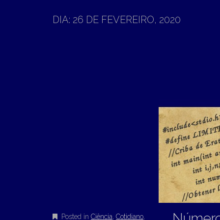
T
N
O
DIA:
26 DE FEVEREIRO, 2020
M
C
O
E
N
N
T
E
U
N
T
Número
Posted in
Ciência
,
Cotidiano
,