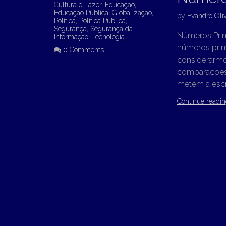
Cultura e Lazer
,
Educação
,
Educação Pública
,
Globalização
,
by
Evandro Oliv
Política
,
Política Pública
,
Segurança
,
Segurança da
Números Prim
Informação
,
Tecnologia
números prim
0 Comments
considerarmo
comparações f
metem a escr
Continue readi