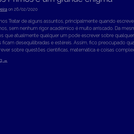
eira
on
26/02/2020
os Tratar de alguns assuntos, principalmente quando escrev
os, sem nenhum rigor acadêmico é muito arriscado. Da mesm
s que atualmente qualquer um pode escrever sobre qualquer 
icam desequilibradas e estéreis. Assim, fico preocupado quan
ever sobre questões científicas, matemática e coisas comple
ng
→