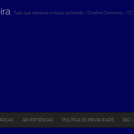
ira
Tudo que interessa à nossa sociedade. ( Creative Commons – CC 
ÁTICAS
ADVERTÊNCIAS
POLÍTICA DE PRIVACIDADE
BIO 