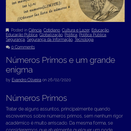
Posted in
Ciência
,
Cotidiano
,
Cultura e Lazer
,
Educação
,
Educação Pública
,
Globalização
,
Política
,
Política Pública
,
Segurança
,
Segurança da Informação
,
Tecnologia
0 Comments
Números Primos e um grande
enigma
by
Evandro Oliveira
on
26/02/2020
Números Primos
Tratar de alguns assuntos, principalmente quando
escrevemos sobre números primos, sem nenhum rigor
acadêmico é muito arriscado. Da mesma forma, se
considerarmos que atualmente qualquer um pode