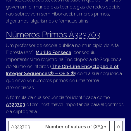
governam o mundo e as tecnologias de redes sociais
não sobrevivem sem Fibonacci, números primos,
algoritmos, algarismos e fórmulas afins
Números Primos A32370
3
Um professor de escola pública no município de Alta
Floresta (AM),
Murillo Fonseca
, conseguiu
importantíssimo registro na Enciclopédia de Sequencia
de Números Inteiros (
The On-Line Encyclopedia of
Integer Sequences® – OEIS ®
) com a sua sequência
que envolve números primos de uma forma
diferenciadas.
A fórmula da sua sequência foi identificada como
A323703
e tem inestimável importância para algoritmos
e a criptografia.
A323703
Number of values of (X^3 +
0