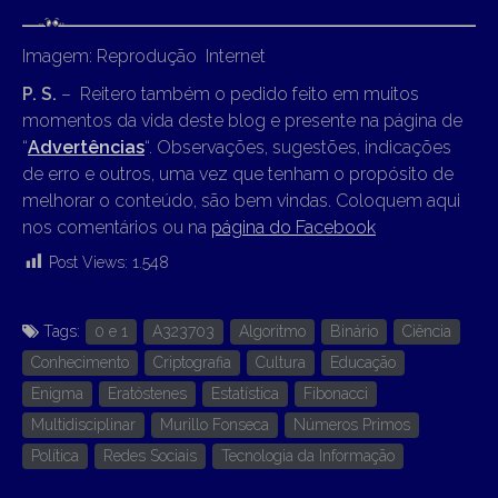
Imagem: Reprodução Internet
P. S.
– Reitero também o pedido feito em muitos
momentos da vida deste blog e presente na página de
“
Advertências
“. Observações, sugestões, indicações
de erro e outros, uma vez que tenham o propósito de
melhorar o conteúdo, são bem vindas. Coloquem aqui
nos comentários ou na
página do Facebook
Post Views:
1.548
Tags:
0 e 1
A323703
Algoritmo
Binário
Ciência
Conhecimento
Criptografia
Cultura
Educação
Enigma
Eratóstenes
Estatística
Fibonacci
Multidisciplinar
Murillo Fonseca
Números Primos
Política
Redes Sociais
Tecnologia da Informação