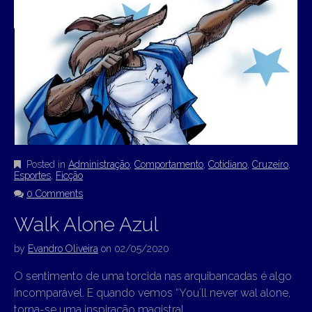
Posted in
Administração
,
Comportamento
,
Cotidiano
,
Cruzeiro
,
Esportes
,
Ficção
0 Comments
Walk Alone Azul
by
Evandro Oliveira
on
02/05/2020
O sentimento de uma torcida nas arquibancadas é algo
incomparável. E quando vemos “You´ll never wal alone,
torna-se uma inspiração magistral.