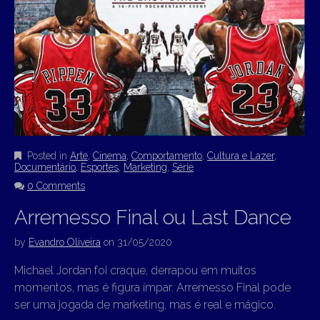
Posted in
Arte
,
Cinema
,
Comportamento
,
Cultura e Lazer
,
Documentário
,
Esportes
,
Marketing
,
Série
0 Comments
Arremesso Final ou Last Dance
by
Evandro Oliveira
on
31/05/2020
Michael Jordan foi craque, derrapou em muitos
momentos, mas é figura ímpar. Arremesso Final pode
ser uma jogada de marketing, mas é real e mágico.