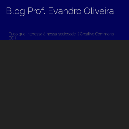
Blog Prof. Evandro Oliveira
Tudo que interessa à nossa sociedade. ( Creative Commons –
CC )
M
S
K
A
I
I
P
T
N
O
M
C
O
E
N
N
T
E
U
N
T