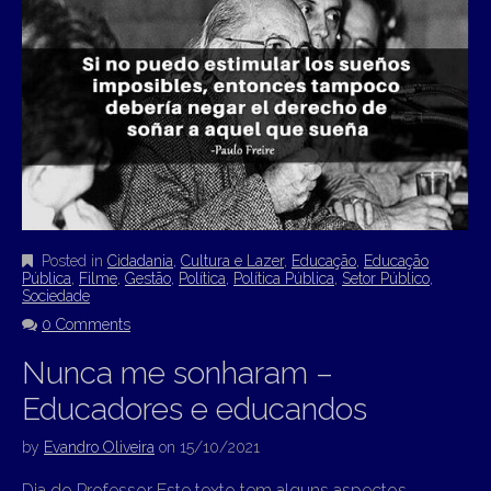
Posted in
Cidadania
,
Cultura e Lazer
,
Educação
,
Educação
Pública
,
Filme
,
Gestão
,
Política
,
Política Pública
,
Setor Público
,
Sociedade
0 Comments
Nunca me sonharam –
Educadores e educandos
by
Evandro Oliveira
on
15/10/2021
Dia do Professor Este texto tem alguns aspectos