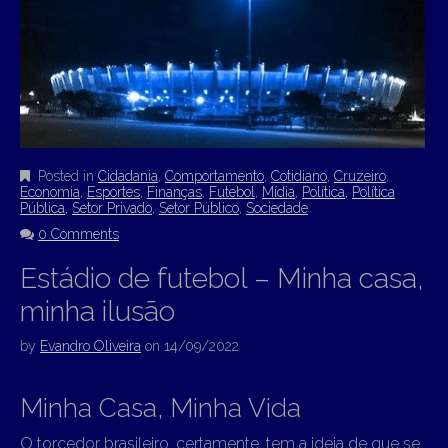
Posted in
Cidadania
,
Comportamento
,
Cotidiano
,
Cruzeiro
,
Economia
,
Esportes
,
Finanças
,
Futebol
,
Mídia
,
Política
,
Política
Pública
,
Setor Privado
,
Setor Público
,
Sociedade
0 Comments
Estádio de futebol – Minha casa,
minha ilusão
by
Evandro Oliveira
on
14/09/2022
Minha Casa, Minha Vida
O torcedor brasileiro, certamente, tem a ideia de que se