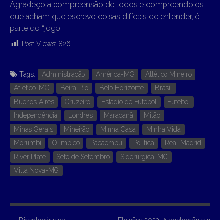
Agradeço a compreensão de todos e compreendo os
que acham que escrevo coisas difíceis de entender, é
parte do “jogo”.
Post Views:
826
Tags:
Administração
América-MG
Atlético Mineiro
Atlético-MG
Beira-Rio
Belo Horizonte
Brasil
Buenos Aires
Cruzeiro
Estádio de Futebol
Futebol
Independência
Londres
Maracanã
Milão
Minas Gerais
Mineirão
Minha Casa
Minha Vida
Morumbi
Olímpico
Pacaembu
Política
Real Madrid
River Plate
Sete de Setembro
Siderúrgica-MG
Villa Nova-MG