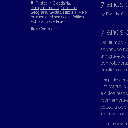
7 anos 
Posted in
Cidadania
,
Comportamento
,
Cotidiano
,
Geografia
,
Gestão
,
História
,
Meio
by
Evandro Oliv
Ambiente
,
Mineiridade
,
Política
Pública
,
Sociedade
0 Comments
7 anos 
Os últimos 7
sobretudo no 
um grave acid
controladoras
brasileiros e 
Naquele dia, 
Entretanto, 
e cujos resp
“comemora-
voltou a oper
indenizações
Eu tinha ass