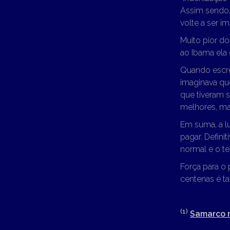
Assim sendo, 
volte a ser i
Muito pior d
ao Ibama ela 
Quando escre
imaginava qu
que tiveram 
melhores, mas
Em suma, a lu
pagar. Defini
normal e o t
Força para o
centenas é t
(1)
Samarco 