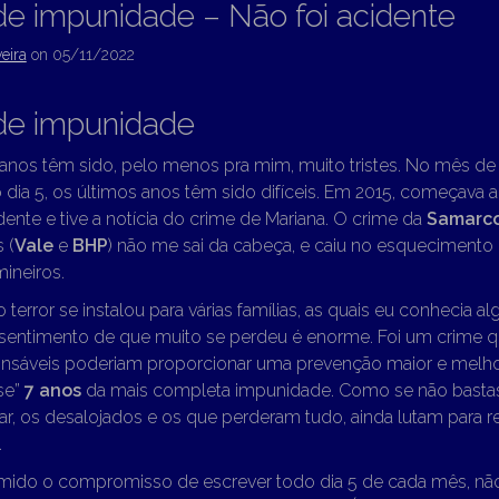
de impunidade – Não foi acidente
eira
on
05/11/2022
de impunidade
 anos têm sido, pelo menos pra mim, muito tristes. No mês d
dia 5, os últimos anos têm sido difíceis. Em 2015, começava 
ente e tive a notícia do crime de Mariana. O crime da
Samarc
 (
Vale
e
BHP
) não me sai da cabeça, e caiu no esquecimento
mineiros.
o terror se instalou para várias famílias, as quais eu conhecia 
o sentimento de que muito se perdeu é enorme. Foi um crime 
onsáveis poderiam proporcionar uma prevenção maior e melhor
se”
7 anos
da mais completa impunidade. Como se não bastas
ar, os desalojados e os que perderam tudo, ainda lutam para 
.
umido o compromisso de escrever todo dia 5 de cada mês, n