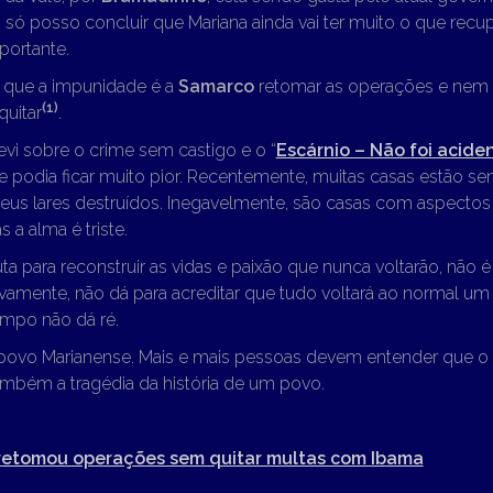
só posso concluir que Mariana ainda vai ter muito o que recup
mportante.
o que a impunidade é a
Samarco
retomar as operações e nem 
(1)
quitar
.
vi sobre o crime sem castigo e o “
Escárnio – Não foi acide
e podia ficar muito pior. Recentemente, muitas casas estão s
seus lares destruídos. Inegavelmente, são casas com aspectos
 a alma é triste.
ta para reconstruir as vidas e paixão que nunca voltarão, não é 
tivamente, não dá para acreditar que tudo voltará ao normal um
empo não dá ré.
 povo Marianense. Mais e mais pessoas devem entender que o
ambém a tragédia da história de um povo.
retomou operações sem quitar multas com Ibama