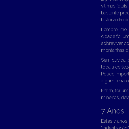
vítimas fatai
bastante preo
história da 
Lembro-me, p
cidade foi u
sobreviver c
montanhas de
Sem dúvida, 
toda a certez
Pouco importa
algum retrato
Enfim, ter um
mineiros, dev
7 Anos
Estes 7 anos
“indenização”