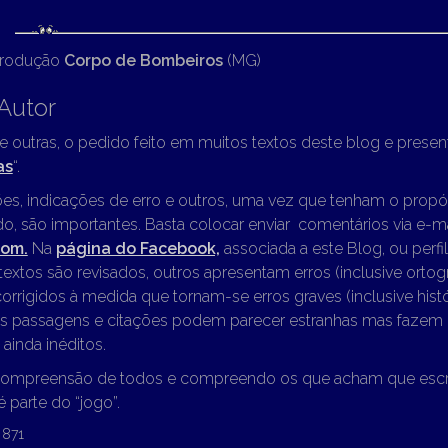
produção
Corpo de Bombeiros
(MG)
Autor
re outras, o pedido feito em muitos textos deste blog e presen
as
“.
es, indicações de erro e outros, uma vez que tenham o propó
o, são importantes. Basta colocar enviar comentários via e-m
com.
Na
página do Facebook,
associada a este Blog, ou perfi
textos são revisados, outros apresentam erros (inclusive ortog
orrigidos à medida que tornam-se erros graves (inclusive histó
 passagens e citações podem parecer estranhas mas fazem 
 ainda inéditos.
ompreensão de todos e compreendo os que acham que escrev
é parte do “jogo”.
871