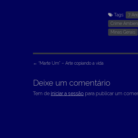
Tags:
7 An
Crime Ambien
Minas Gerais
P
←
“Marte Um” – Arte copiando a vida
o
s
Deixe um comentário
t
Tem de
iniciar a sessão
para publicar um comen
n
a
v
i
g