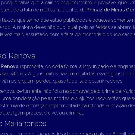
porque sabia que ia cair no esquecimento. É provável que, um
soterrado a luta de muitos habitantes da
Primaz de Minas Ger
s textos que tenho que estão publicados e aqueles somente 
100. A maioria deles não publiquei, pois as feridas se abrem f
ada vez mais, assustado com a falta de memória e pouco caso 
ão Renova
 Renova
representa, de certa forma, a impunidade e a engana
s
são vítimas. Alguns textos trazem muita tristeza; alguns dep
as vítimas e quem perdeu quase tudo, são desanimadores.
enova, certamente, não foi a responsável pelo crime de Maria
er uma condenação pelas mortes e prejuízos recorrentes que 
 estrutura de enrolação implementada na referida Fundação dev
e até algum processo cível ou criminal.
e Marianenses
ue para uma população estimada de pouco mais de 60 mil pe