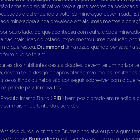
s não tenha sido significativo. Vejo alguns setores da sociedade
cupados e defendendo a volta da mineração desenfreada. É tr
cidade mineradora ainda prevalece em algumas mentes e coraç
or outro lado, do que aconteceu com outra cidade minerado
ma das mais ricas do estado, experimentou uma evolução enor
om o que restou.
Drummond
tinha razão quando pensava na su
 ferro que se foram.
partes dos habitantes destas cidades, devem ter um horizont
a, devem ter o desejo de aproveitar ao máximo os resultados d
 se os filhos ou netos vão conseguir sobreviver com o que re
 na parede para lembrá-los.
 Produto Interno Bruto (
PIB
) bem posicionado em relação a o
e ser mais importante do que vidas.
 têm sido duros, o crime de Brumadinho abalou por algum tem
 da Vale, por
Brumadinho
, está sendo gasta pelo atual gover