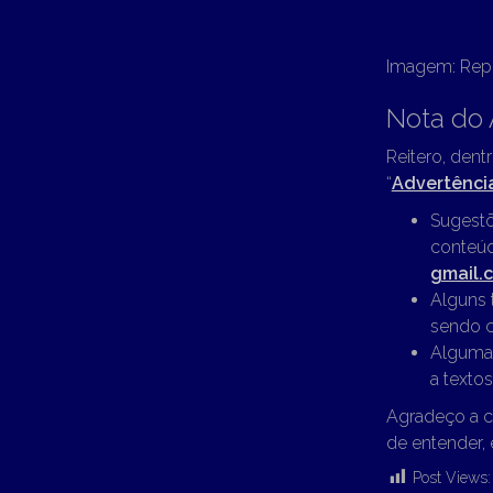
Imagem: Re
Nota do 
Reitero, dent
“
Advertênci
Sugestõ
conteúd
gmail.
Alguns 
sendo c
Algumas
a textos
Agradeço a c
de entender, 
Post Views: