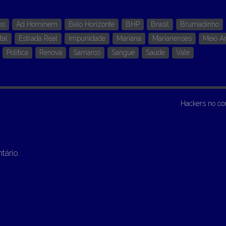
os
Ad Hominem
Belo Horizonte
BHP
Brasil
Brumadinho
tal
Estrada Real
Impunidade
Mariana
Marianenses
Meio A
Política
Renova
Samarco
Sangue
Saúde
Vale
Hackers no co
tário.