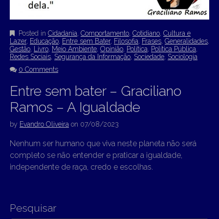
Posted in
Cidadania
,
Comportamento
,
Cotidiano
,
Cultura e
Lazer
,
Educação
,
Entre sem Bater
,
Filosofia
,
Frases
,
Generalidades
,
Gestão
,
Livro
,
Meio Ambiente
,
Opinião
,
Política
,
Política Pública
,
Redes Sociais
,
Segurança da Informação
,
Sociedade
,
Sociologia
0 Comments
Entre sem bater – Graciliano
Ramos – A Igualdade
by
Evandro Oliveira
on
07/08/2023
Nenhum ser humano que viva neste planeta não será
completo se não entender e praticar a igualdade,
independente de raça, credo e escolhas.
Pesquisar