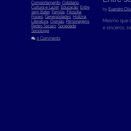
Comportamento
,
Cotidiano
,
Cultura e Lazer
,
Educação
,
Entre
by
Evandro Oliv
sem Bater
,
Família
,
Filosofia
,
Frases
,
Generalidades
,
História
,
Mesmo que dit
Literatura
,
Opinião
,
Personagens
,
Redes Sociais
,
Sociedade
,
e sinceros, s
Sociologia
0 Comments