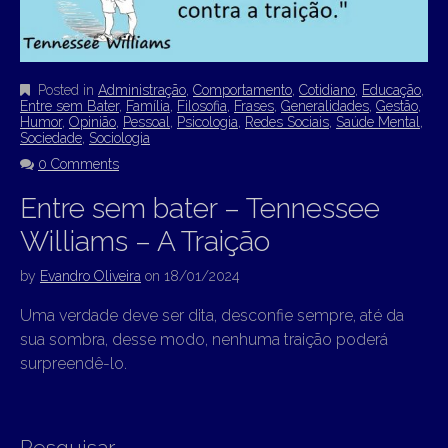
Posted in
Administração
,
Comportamento
,
Cotidiano
,
Educação
,
Entre sem Bater
,
Família
,
Filosofia
,
Frases
,
Generalidades
,
Gestão
,
Humor
,
Opinião
,
Pessoal
,
Psicologia
,
Redes Sociais
,
Saúde Mental
,
Sociedade
,
Sociologia
0 Comments
Entre sem bater – Tennessee
Williams – A Traição
by
Evandro Oliveira
on
18/01/2024
Uma verdade deve ser dita, desconfie sempre, até da
sua sombra, desse modo, nenhuma traição poderá
surpreendê-lo.
Pesquisar