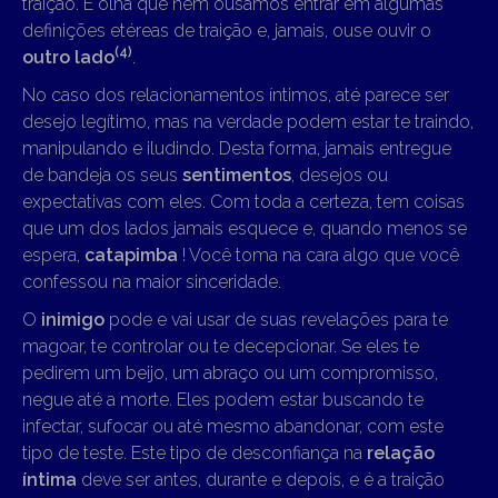
traição. E olha que nem ousamos entrar em algumas
definições etéreas de traição e, jamais, ouse ouvir o
(4)
outro lado
.
No caso dos relacionamentos íntimos, até parece ser
desejo legítimo, mas na verdade podem estar te traindo,
manipulando e iludindo. Desta forma, jamais entregue
de bandeja os seus
sentimentos
, desejos ou
expectativas com eles. Com toda a certeza, tem coisas
que um dos lados jamais esquece e, quando menos se
espera,
catapimba
! Você toma na cara algo que você
confessou na maior sinceridade.
O
inimigo
pode e vai usar de suas revelações para te
magoar, te controlar ou te decepcionar. Se eles te
pedirem um beijo, um abraço ou um compromisso,
negue até a morte. Eles podem estar buscando te
infectar, sufocar ou até mesmo abandonar, com este
tipo de teste. Este tipo de desconfiança na
relação
íntima
deve ser antes, durante e depois, e é a traição