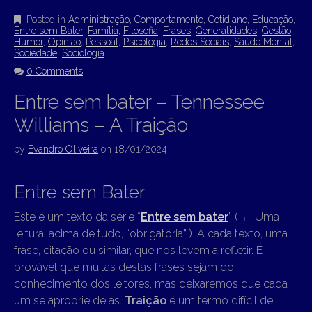
Posted in
Administração
,
Comportamento
,
Cotidiano
,
Educação
,
Entre sem Bater
,
Família
,
Filosofia
,
Frases
,
Generalidades
,
Gestão
,
Humor
,
Opinião
,
Pessoal
,
Psicologia
,
Redes Sociais
,
Saúde Mental
,
Sociedade
,
Sociologia
0 Comments
Entre sem bater – Tennessee
Williams – A Traição
by
Evandro Oliveira
on
18/01/2024
Entre sem Bater
Este é um texto da série “
Entre sem bater
” (
←
Uma
leitura, acima de tudo, “obrigatória” ). A cada texto, uma
frase, citação ou similar, que nos levem a refletir. É
provável que muitas destas frases sejam do
conhecimento dos leitores, mas deixaremos que cada
um se aproprie delas.
Traição
é um termo difícil de