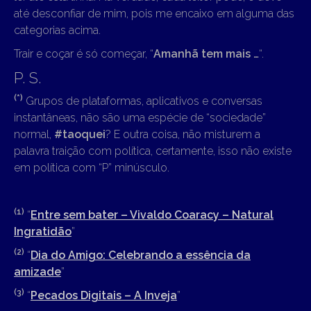
até desconfiar de mim, pois me encaixo em alguma das
categorias acima.
Trair e coçar é só começar, “
Amanhã tem mais …
“.
P. S.
(*)
Grupos de plataformas, aplicativos e conversas
instantâneas, não são uma espécie de “sociedade”
normal,
#taoquei
? E outra coisa, não misturem a
palavra traição com política, certamente, isso não existe
em política com “P” minúsculo.
(1)
“
Entre sem bater – Vivaldo Coaracy – Natural
Ingratidão
”
(2)
“
Dia do Amigo: Celebrando a essência da
amizade
”
(3)
“
Pecados Digitais – A Inveja
”