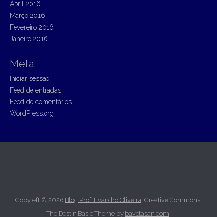
Abril 2016
Março 2016
Fevereiro 2016
Janeiro 2016
Meta
Iniciar sessão
Feed de entradas
Feed de comentários
WordPress.org
Copyleft © 2026
Blog Prof. Evandro Oliveira
. Creative Commons.
The Destin Basic Theme by
bavotasan.com
.