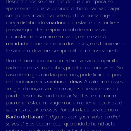
Desconfie dos seus amigos de qualquer época, se
aparecerem do nada, pedindo dinheiro, não vão pagar.
Amigo de verdade é aquele que te vê numa briga e
chega distribuindo
voadora
, do restante, desconfie. É
provável que eles te apoiem, sob determinadas
circunstância, isso não é amizade, é interesse. A
realidade
é que, na maioria dos casos, eles te invejam e
te sabotam, deveriam sempre criticar reservadamente.
Do mesmo modo que com a família, não compartilhe
nada sobre os seus sonhos, projetos ou conquistas. No
caso de amigos não tão próximos, pode ficar pior pois
eles roubarão seus
sonhos
e
ideias
. Atualmente, esses
amigos da onça usam informações que você passou
para te desmotivar ou te copiar. Se eles te chamarem
para uma festa, uma viagem ou um cinema, decline até
saber os reais interesses. Por outro lado, seja como o
Barão de Itararé
, “…
diga-me com quem vais e eu direi
se vou
…”. Eles podem estar querendo te humilhar, te
roubar ou te trair, o que seria evitável, se você