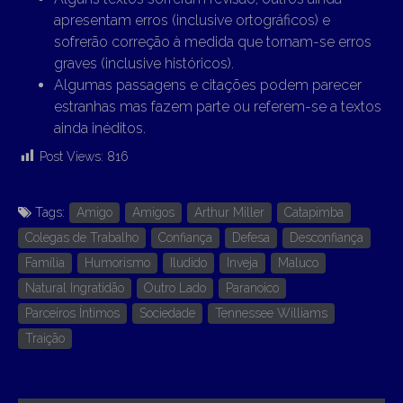
apresentam erros (inclusive ortográficos) e
sofrerão correção à medida que tornam-se erros
graves (inclusive históricos).
Algumas passagens e citações podem parecer
estranhas mas fazem parte ou referem-se a textos
ainda inéditos.
Post Views:
816
Tags:
Amigo
Amigos
Arthur Miller
Catapimba
Colegas de Trabalho
Confiança
Defesa
Desconfiança
Família
Humorismo
Iludido
Inveja
Maluco
Natural Ingratidão
Outro Lado
Paranoico
Parceiros Íntimos
Sociedade
Tennessee Williams
Traição