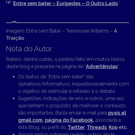
(4)
“
Entre sem bater – Eurípedes – O Outro Lado
”
Imagem: Entre sem Bater – Tennessee Williams –
A
Traição
Nota do Autor
Reitero, dentre outras, o pedido feito em muitos textos
deste blog e presente na página de “
Advertências
“.
Os textos de “Entre sem bater” são
opinativos/informativos, inquestionavelmente com
o objetivo de estimular a reflexão e o debate.
Sugestões, indicações de erro e outros, uma vez
que tenham o propósito de melhorar o conteúdo,
são importantes. Basta enviar e-mail para
pyxis at
gmail.com
,
página do Facebook,
associada a
este Blog, ou perfil do
Twitter
,
Threads
,
Koo
etc.
Alguns textos sofreram revisão, outros ainda