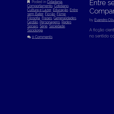
Entre s
Posted in
Cidadania
,
Comportamento
,
Cotidiano
,
Compar
Cultura e Lazer
,
Educação
,
Entre
sem Bater
,
Ficção
,
Filme
,
Filosofia
,
Frases
,
Generalidades
,
by
Evandro Oliv
Gestão
,
Personagens
,
Redes
Sociais
,
Série
,
Sociedade
,
A ficção cien
Sociologia
no sentido co
0 Comments