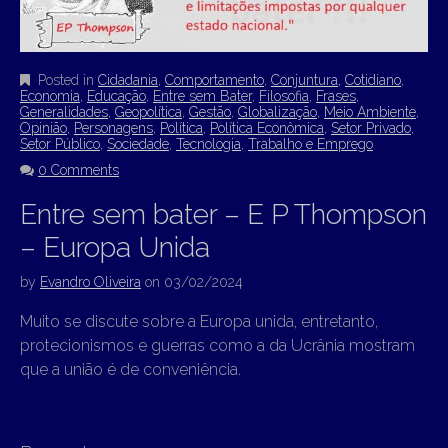
Posted in
Cidadania
,
Comportamento
,
Conjuntura
,
Cotidiano
,
Economia
,
Educação
,
Entre sem Bater
,
Filosofia
,
Frases
,
Generalidades
,
Geopolítica
,
Gestão
,
Globalização
,
Meio Ambiente
,
Opinião
,
Personagens
,
Política
,
Política Econômica
,
Setor Privado
,
Setor Público
,
Sociedade
,
Tecnologia
,
Trabalho e Emprego
0 Comments
Entre sem bater – E P Thompson
– Europa Unida
by
Evandro Oliveira
on
03/02/2024
Muito se discute sobre a Europa unida, entretanto,
protecionismos e guerras como a da Ucrânia mostram
que a união é de conveniência.