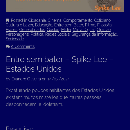
Posted in
Cidadania
,
Cinema
,
Comportamento
,
Cotidiano
,
Cultura e Lazer
,
Educação
,
Entre sem Bater
,
Filme
,
Filosofia
,
Frases
,
Generalidades
,
Gestão
,
Mídia
,
Mídia Digital
,
Opinião
,
Personagens
,
Política
,
Redes Sociais
,
Segurança da Informação
,
Sociedade
0 Comments
Entre sem bater – Spike Lee –
Estados Unidos
by
Evandro Oliveira
on
14/03/2024
Excetuando poucos habitantes dos Estados Unidos,
existem muitos mistérios que muitas pessoas
desconhecem, e idolatram.
Pesquisar