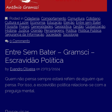
Posted in
Cidadania
,
Comportamento
,
Conjuntura
,
Cotidiano
,
Cultura e Lazer
,
Economia
,
Educação
,
Eleição
,
Entre sem Bater
,
Filosofia
,
Frases
,
Generalidades
,
Geopolítica
,
Gestão
,
Globalização
,
História
,
Justiça
,
Opinião
,
Personagens
,
Política
,
Política Pública
,
Segurança da Informação
,
Sociedade
,
Sociologia
0 Comments
Entre Sem Bater – Gramsci –
Escravidão Política
by
Evandro Oliveira
on
27/03/2024
Quem não pensa sempre estará refém de alguém que
pensa. Por isso, a escravidão política relaciona-se com a
preguiça mental.
Pesquisar