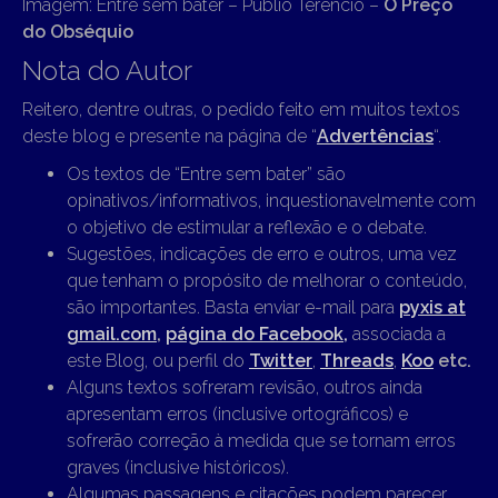
Imagem: Entre sem bater – Públio Terêncio –
O Preço
do Obséquio
Nota do Autor
Reitero, dentre outras, o pedido feito em muitos textos
deste blog e presente na página de “
Advertências
“.
Os textos de “Entre sem bater” são
opinativos/informativos, inquestionavelmente com
o objetivo de estimular a reflexão e o debate.
Sugestões, indicações de erro e outros, uma vez
que tenham o propósito de melhorar o conteúdo,
são importantes. Basta enviar e-mail para
pyxis at
gmail.com
,
página do Facebook,
associada a
este Blog, ou perfil do
Twitter
,
Threads
,
Koo
etc.
Alguns textos sofreram revisão, outros ainda
apresentam erros (inclusive ortográficos) e
sofrerão correção à medida que se tornam erros
graves (inclusive históricos).
Algumas passagens e citações podem parecer