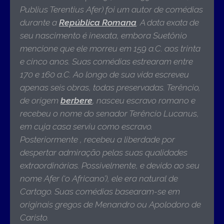
Publius Terentius Afer)
foi um autor de comédias
durante a
República Romana
. A data exata de
seu nascimento é inexata, embora Suetônio
mencione que ele morreu em 159 a.C. aos trinta
e cinco anos. Suas comédias estrearam entre
170 e 160 a.C. Ao longo de sua vida escreveu
apenas seis obras, todas preservadas. Terêncio,
de origem
berbere
, nasceu escravo romano e
recebeu o nome do senador Terêncio Lucanus,
em cuja casa serviu como escravo.
Posteriormente , recebeu a liberdade por
despertar admiração pelas suas qualidades
extraordinárias. Possivelmente, e devido ao seu
nome Afer (‘o Africano’), ele era natural de
Cartago. Suas comédias basearam-se em
originais gregos de Menandro ou Apolodoro de
Caristo
.