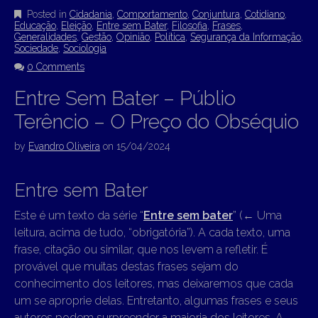
Posted in
Cidadania
,
Comportamento
,
Conjuntura
,
Cotidiano
,
Educação
,
Eleição
,
Entre sem Bater
,
Filosofia
,
Frases
,
Generalidades
,
Gestão
,
Opinião
,
Política
,
Segurança da Informação
,
Sociedade
,
Sociologia
0 Comments
Entre Sem Bater – Públio
Terêncio – O Preço do Obséquio
by
Evandro Oliveira
on
15/04/2024
Entre sem Bater
Este é um texto da série “
Entre sem bater
” (
←
Uma
leitura, acima de tudo, “obrigatória”). A cada texto, uma
frase, citação ou similar, que nos levem a refletir. É
provável que muitas destas frases sejam do
conhecimento dos leitores, mas deixaremos que cada
um se aproprie delas. Entretanto, algumas frases e seus
autores podem surpreender a maioria dos leitores. A