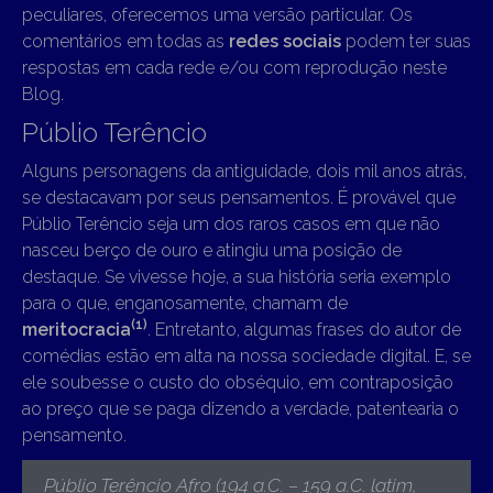
peculiares, oferecemos uma versão particular. Os
comentários em todas as
redes sociais
podem ter suas
respostas em cada rede e/ou com reprodução neste
Blog.
Públio Terêncio
Alguns personagens da antiguidade, dois mil anos atrás,
se destacavam por seus pensamentos. É provável que
Públio Terêncio seja um dos raros casos em que não
nasceu berço de ouro e atingiu uma posição de
destaque. Se vivesse hoje, a sua história seria exemplo
para o que, enganosamente, chamam de
(1)
meritocracia
. Entretanto, algumas frases do autor de
comédias estão em alta na nossa sociedade digital. E, se
ele soubesse o custo do obséquio, em contraposição
ao preço que se paga dizendo a verdade, patentearia o
pensamento.
Públio Terêncio Afro (194 a.C. – 159 a.C. latim,