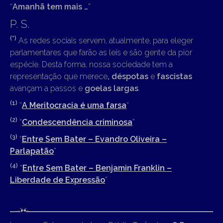
“
Amanhã tem mais …
”
P. S.
(*)
As redes sociais servem, atualmente, para eleger
parlamentares que farão as leis e são gente da pior
espécie. Desta forma, nossa sociedade tem a
representação que merece
, déspotas
e
fascistas
avançam a passos e
goelas largas
.
(1)
“
A Meritocracia é uma farsa
“
(2)
“
Condescendência criminosa
”
(3)
“
Entre Sem Bater – Evandro Oliveira –
Parlapatão
”
(4)
“
Entre Sem Bater – Benjamin Franklin –
Liberdade de Expressão
”