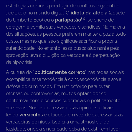
estratégias comuns para fugir de conflitos e garantir a
aceitação no mundo digital. O
idiota da aldeia
(aquele
(3)
do Umberto Eco) ou o
parlapatão
, se enche de
coragem e vomita suas verdades e sandices. Na maioria
das situações, as pessoas preferem manter a paz a todo
custo, mesmo que isso signifique sacrificar a própria
autenticidade. No entanto, essa busca alucinante pela
aprovação leva à diluição da verdade e à perpetuação
da hipocrisia.
A cultura do “
politicamente correto
” nas redes sociais
exemplifica essa tendência à condescendência e até à
defesa de criminosos. Em um esforço para evitar
ofensas ou controvérsias, muitos optam por se
conformar com discursos superficiais e politicamente
aceitáveis. Nunca expressam suas opiniões e ficam
lendo
versículos
e citações, em vez de expressar suas
verdadeiras opiniões. Isso cria uma atmosfera de
falsidade, onde a sinceridade deixa de existir em favor