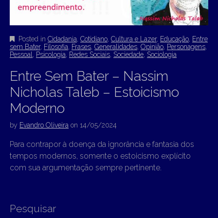
Posted in
Cidadania
,
Cotidiano
,
Cultura e Lazer
,
Educação
,
Entre
sem Bater
,
Filosofia
,
Frases
,
Generalidades
,
Opinião
,
Personagens
,
Pessoal
,
Psicologia
,
Redes Sociais
,
Sociedade
,
Sociologia
Entre Sem Bater – Nassim
Nicholas Taleb – Estoicismo
Moderno
by
Evandro Oliveira
on
14/05/2024
Para contrapor à doença da ignorância e fantasia dos
tempos modernos, somente o estoicismo explícito
com sua argumentação sempre pertinente.
Pesquisar