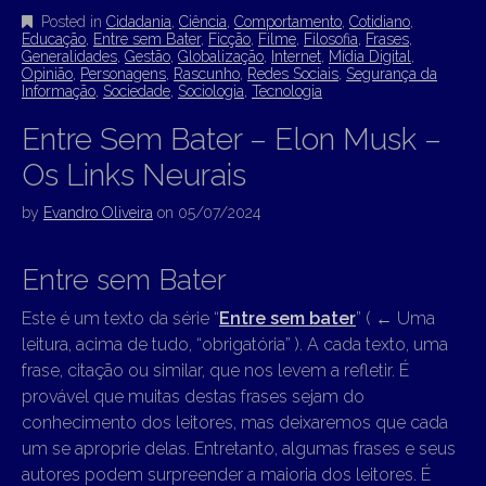
Posted in
Cidadania
,
Ciência
,
Comportamento
,
Cotidiano
,
Educação
,
Entre sem Bater
,
Ficção
,
Filme
,
Filosofia
,
Frases
,
Generalidades
,
Gestão
,
Globalização
,
Internet
,
Mídia Digital
,
Opinião
,
Personagens
,
Rascunho
,
Redes Sociais
,
Segurança da
Informação
,
Sociedade
,
Sociologia
,
Tecnologia
Entre Sem Bater – Elon Musk –
Os Links Neurais
by
Evandro Oliveira
on
05/07/2024
Entre sem Bater
Este é um texto da série “
Entre sem bater
” (
←
Uma
leitura, acima de tudo, “obrigatória” ). A cada texto, uma
frase, citação ou similar, que nos levem a refletir. É
provável que muitas destas frases sejam do
conhecimento dos leitores, mas deixaremos que cada
um se aproprie delas. Entretanto, algumas frases e seus
autores podem surpreender a maioria dos leitores. É