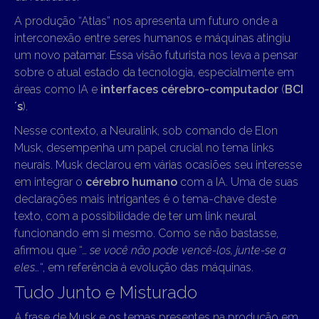
A produção “Atlas” nos apresenta um futuro onde a
interconexão entre seres humanos e máquinas atingiu
um novo patamar. Essa visão futurista nos leva a pensar
sobre o atual estado da tecnologia, especialmente em
áreas como IA e
interfaces cérebro-computador
(
BCI
´s
).
Nesse contexto, a Neuralink, sob comando de Elon
Musk, desempenha um papel crucial no tema links
neurais. Musk declarou em várias ocasiões seu interesse
em integrar o
cérebro humano
com a IA. Uma de suas
declarações mais intrigantes é o tema-chave deste
texto, com a possibilidade de ter um link neural
funcionando em si mesmo. Como se não bastasse,
afirmou que “…
se você não pode vencê-los, junte-se a
eles…
“, em referência à evolução das máquinas.
Tudo Junto e Misturado
A frase de Musk e os temas presentes na produção em