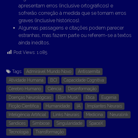
apresentam erros (inclusive ortográficos) e
sofrerão correção à medida que se tornam erros
graves (inclusive históricos).
Algumas passagens e citações podem parecer
estranhas, mas fazem parte ou referem-se a textos
ainda inéditos.
Post Views:
1.085
Tags:
Admirável Mundo Novo
Antissemita
Atividade Humana
BCI
Capacidade Cognitiva
Cérebro Humano
Ciência
Desinformação
Doenças Neurológicas
Elon Musk'
Ética
Eugenia
Ficção Científica
Humanidade
IA
Implantes Neurais
Inteligência Artificial
Links Neurais
Medicina
Neuralink
Sandices
Simbiose
Singularidade
SpaceX
Tecnologia
Transformação