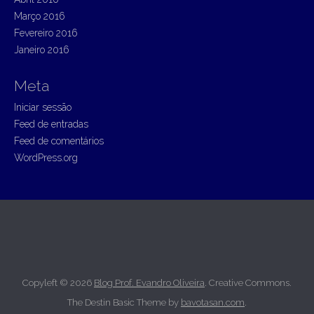
Março 2016
Fevereiro 2016
Janeiro 2016
Meta
Iniciar sessão
Feed de entradas
Feed de comentários
WordPress.org
Copyleft © 2026
Blog Prof. Evandro Oliveira
. Creative Commons.
The Destin Basic Theme by
bavotasan.com
.