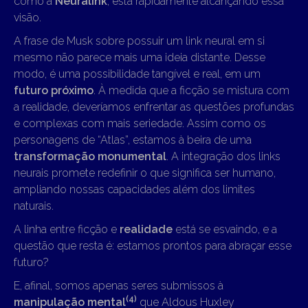
como a
Neuralink
, está rapidamente alcançando essa
visão.
A frase de Musk sobre possuir um link neural em si
mesmo não parece mais uma ideia distante. Desse
modo, é uma possibilidade tangível e real, em um
futuro próximo
. À medida que a ficção se mistura com
a realidade, deveríamos enfrentar as questões profundas
e complexas com mais seriedade. Assim como os
personagens de “Atlas”, estamos à beira de uma
transformação monumental
. A integração dos links
neurais promete redefinir o que significa ser humano,
ampliando nossas capacidades além dos limites
naturais.
A linha entre ficção e
realidade
está se esvaindo, e a
questão que resta é: estamos prontos para abraçar esse
futuro?
E, afinal, somos apenas seres submissos à
(4)
manipulação mental
que Aldous Huxley