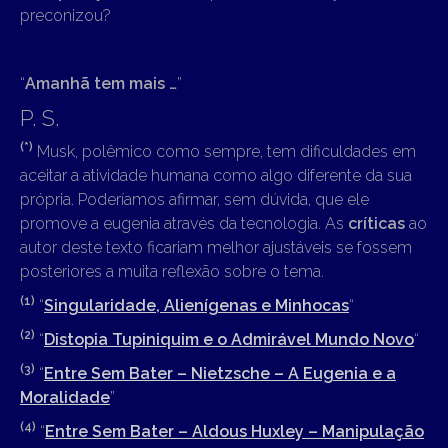
preconizou?
“
Amanhã tem mais …
”
P. S.
(*)
Musk, polêmico como sempre, tem dificuldades em
aceitar a atividade humana como algo diferente da sua
própria. Poderíamos afirmar, sem dúvida, que ele
promove a eugenia através da tecnologia. As
críticas
ao
autor deste texto ficariam melhor ajustáveis se fossem
posteriores a muita reflexão sobre o tema.
(1)
“
Singularidade, Alienígenas e Minhocas
“
(2)
“
Distopia Tupiniquim e o Admirável Mundo Novo
“
(3)
“
Entre Sem Bater – Nietzsche – A Eugenia e a
Moralidade
”
(4)
“
Entre Sem Bater – Aldous Huxley – Manipulação