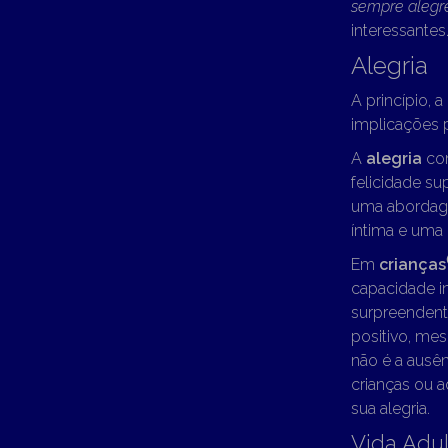
sempre alegre
interessantes
Alegria
A princípio, a 
implicações 
A
alegria
con
felicidade su
uma abordage
íntima e uma
Em
crianças
capacidade i
surpreendent
positivo, mes
não é a ausên
crianças ou a
sua alegria.
Vida Adul