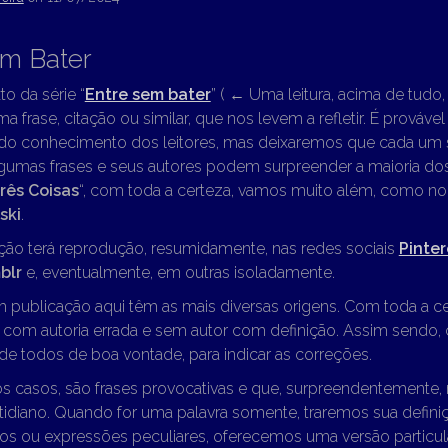
em Bater
to da série “
Entre sem bater
” (
←
Uma leitura, acima de tudo, “
ma frase, citação ou similar, que nos levem a refletir. É prováve
 do conhecimento dos leitores, mas deixaremos que cada um s
lgumas frases e seus autores podem surpreender a maioria dos
rês Coisas
“, com toda a certeza, vamos muito além, como n
ski
.
ção terá reprodução, resumidamente, nas redes sociais
Pinter
blr
e, eventualmente, em outras isoladamente.
m publicação aqui têm as mais diversas origens. Com toda a c
o com autoria errada e sem autor com definição. Assim sendo
e todos de boa vontade, para indicar as correções.
os casos, são frases provocativas e que, surpreendentemente,
idiano. Quando for uma palavra somente, traremos sua definiç
os ou expressões peculiares, oferecemos uma versão particul