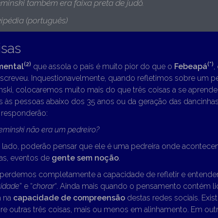
eminski também era faixa preta de judô.
ipédia (português)
isas
(2)
(*)
mental
que assola o país é muito pior do que o
Febeapá
,
screveu. Inquestionavelmente, quando refletimos sobre um
ski, colocaremos muito mais do que três coisas a se aprender.
 às pessoas abaixo dos 35 anos ou da geração das dancinhas
 responderão:
eminski não era um pedreiro?
o lado, poderão pensar que ele é uma pedreira onde acontecem
as, eventos de
gente sem noção
.
, perdemos completamente a capacidade de refletir e entender
vidade
” e “
chorar
“. Ainda mais quando o pensamento contém li
a na
capacidade de compreensão
destas redes sociais. Exis
re outras três coisas, mais ou menos em alinhamento. Em outra