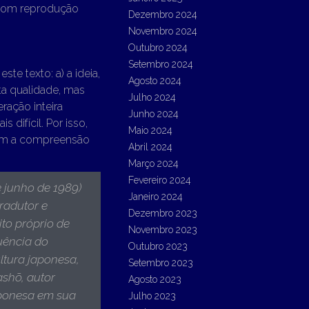
com reprodução
Dezembro 2024
Novembro 2024
Outubro 2024
Setembro 2024
te texto: a) a ideia,
Agosto 2024
ita qualidade, mas
Julho 2024
ação inteira
Junho 2024
s difícil. Por isso,
Maio 2024
 tem a compreensão
Abril 2024
Março 2024
Fevereiro 2024
e junho de 1989)
Janeiro 2024
 tradutor e
Dezembro 2023
ito próprio de
Novembro 2023
luência do
Outubro 2023
ultura japonesa,
Setembro 2023
ashō, autor
Agosto 2023
aponesa em sua
Julho 2023