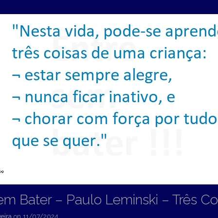
em Bater – Paulo Leminski – Três Co
eira
on
11/07/2024