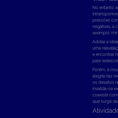
No entanto, a
intransponív
pressões cons
negativas, a 
exemplo, min
Adotar a ideia
uma reavaliaçã
e encontrar 
para redescob
Porém, é cruci
alegria nas r
os desafios r
invalida-se e
coexistir com
que surge da 
Atividad