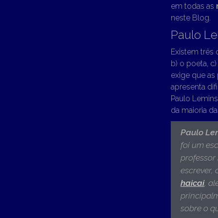
em todas as
neste Blog.
Paulo Le
Existem três 
b) o poeta, c
exige que as
apresenta di
Paulo Lemins
da maioria da
Paulo Lem
foi um escr
professor 
escrever,
haicai
, a
principal
sobre o q