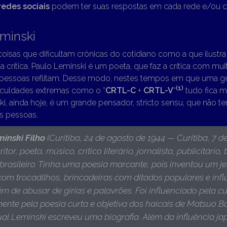
redes sociais
podem ter suas respostas em cada rede e/ou 
minski
coisas que dificultam crônicas do cotidiano como a que ilustra es
) a crítica. Paulo Leminski é um poeta, que faz a crítica com mu
 pessoas reflitam. Desse modo, nestes tempos em que uma ger
(1)
ficuldades extremas como o “
CRTL-C
+
CRTL-V
“
tudo fica mai
ki, ainda hoje, é um grande pensador, stricto sensu, que não
s pessoas.
inski Filho
(Curitiba, 24 de agosto de 1944 — Curitiba, 7 d
itor, poeta, músico, crítico literário, jornalista, publicitário,
brasileiro. Tinha uma poesia marcante, pois inventou um je
 com trocadilhos, brincadeiras com ditados populares e inf
lém de abusar de gírias e palavrões. Foi influenciado pela c
mente pela poesia curta e objetiva dos haicais de Matsuo B
ual Leminski escreveu uma biografia. Além da influência j