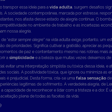
o transpor essa ideia para a
vida adulta
, surgem desafios sign
eis. A sociedade contemporânea, marcada por estresse, respon
tantes, nos afasta desse estado de alegria contínua. O bomba
competitividade no ambiente de trabalho e as incertezas econ
am nossa alegria.
 de “
estar sempre alegre
” na vida adulta exige, portanto, um e
o de prioridades. Significa cultivar a gratidão, apreciar as pequ
momentos de paz e contentamento mesmo nas rotinas mais ár
rir a
simplicidade
e a beleza que muitas vezes deixamos de 
al evitar uma interpretação simplista ou tóxica dessa ideia, e a
edes sociais. A positividade tóxica, que ignora ou minimiza as
eais é prejudicial. Desta forma, cria-se uma
falsa sensação
de 
xperiências legítimas de sofrimento. A verdadeira alegria, de L
 a capacidade de reconhecer e lidar com a tristeza e a dor. É u
aceitação plena de todas as facetas da vida.
e