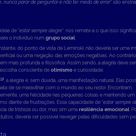
, nunca parar de perguntar e não ter medo de errar
” são ensi
.
ideia de “
estar sempre alegre
“, nos remete a o que isso signific
para o indivíduo num
grupo social
.
stante, do ponto de vista de Leminski, não deveria ser uma i
perficial ou uma negação das emoções negativas. Ao contrário
m mais profunda e filosófica. Assim sendo, a alegria deve se
 escolha consciente de
otimismo
e curiosidade.
(3)
, a alegria é, sem dúvida, uma manifestação natural. Elas p
nata de se maravilhar com o mundo ao seu redor. Encontram,
emente, uma felicidade nas pequenas coisas e mantendo um e
mo diante de frustrações. Essa capacidade de “
estar sempre a
cia de tristeza ou dor, mas sim uma
resiliência emocional
. P
dultos, deveria ser possível navegar pelas dificuldades sem pe
ta