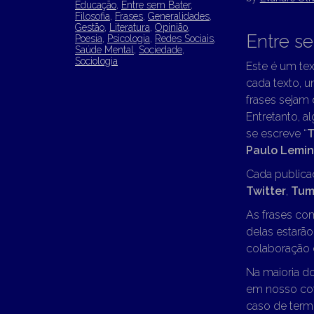
Educação
,
Entre sem Bater
,
Filosofia
,
Frases
,
Generalidades
,
Gestão
,
Literatura
,
Opinião
,
Entre s
Poesia
,
Psicologia
,
Redes Sociais
,
Saúde Mental
,
Sociedade
,
Sociologia
Este é um tex
cada texto, u
frases sejam
Entretanto, a
se escreve “
T
Paulo Lemin
Cada publica
Twitter
,
Tum
As frases co
delas estarã
colaboração d
Na maioria d
em nosso cot
caso de term