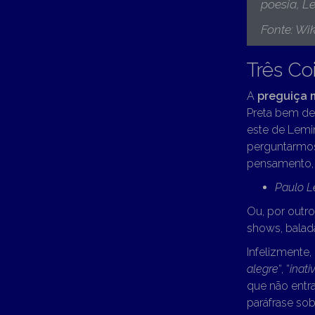
poesia, L
Fonte: Wik
Três Co
A
preguiça 
Preta bem de
este de Lemin
perguntarmos
pensamento,
Paulo L
Ou, por outr
shows, balad
Infelizmente
alegre
“, “
inati
que não entr
paráfrase sob