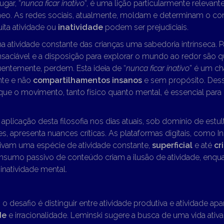
ugar, “
nunca ficar inativo
“, é uma lição particularmente relevan
o. As redes sociais, atualmente, moldam e determinam o c
ita atividade ou
inatividade
podem ser prejudiciais.
na atividade constante das crianças uma sabedoria intrínseca. Pa
nsaciável e a disposição para explorar o mundo ao redor são 
uentemente, perdem. Esta ideia de “
nunca ficar inativo
” é um c
nte e não
compartilhamentos insanos
e sem propósito. De
que o movimento, tanto físico quanto mental, é essencial par
 aplicação desta filosofia nos dias atuais, sob domínio de estu
es, apresenta nuances críticas. As plataformas digitais, como In
tivam uma espécie de atividade constante,
superficial
e até
cr
consumo passivo de conteúdo criam a ilusão de atividade, enqu
natividade mental.
o desafio é distinguir entre atividade produtiva e atividade apa
de
e irracionalidade. Leminski sugere a busca de uma vida ativ