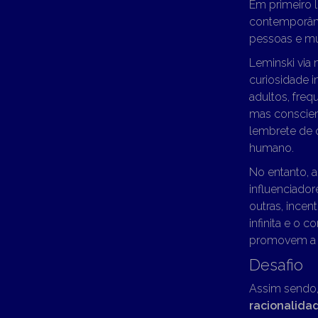
Em primeiro l
contemporâne
pessoas e mu
Leminski via 
curiosidade i
adultos, freq
mas conscie
lembrete de 
humano.
No entanto, a
influenciador
outras, incen
infinita e o 
promovem a i
Desafio
Assim sendo, 
racionalida