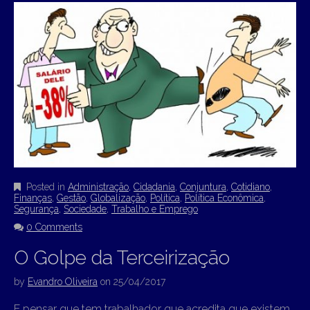
Posted in
Administração
,
Cidadania
,
Conjuntura
,
Cotidiano
,
Finanças
,
Gestão
,
Globalização
,
Política
,
Política Econômica
,
Segurança
,
Sociedade
,
Trabalho e Emprego
0 Comments
O Golpe da Terceirização
by
Evandro Oliveira
on
25/04/2017
E pensar que tem trabalhador que acredita que existem