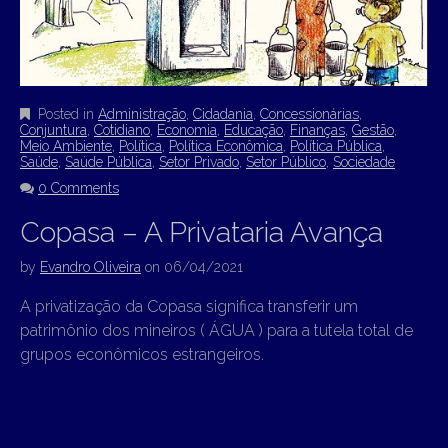
Posted in
Administração
,
Cidadania
,
Concessionárias
,
Conjuntura
,
Cotidiano
,
Economia
,
Educação
,
Finanças
,
Gestão
,
Meio Ambiente
,
Política
,
Política Econômica
,
Política Pública
,
Saúde
,
Saúde Pública
,
Setor Privado
,
Setor Público
,
Sociedade
0 Comments
Copasa – A Privataria Avança
by
Evandro Oliveira
on
06/04/2021
A privatização da Copasa significa transferir um
patrimônio dos mineiros ( ÁGUA ) para a tutela total de
grupos econômicos estrangeiros.