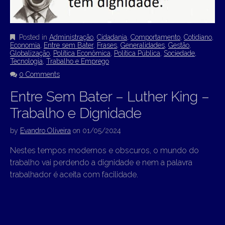
Posted in
Administração
,
Cidadania
,
Comportamento
,
Cotidiano
,
Economia
,
Entre sem Bater
,
Frases
,
Generalidades
,
Gestão
,
Globalização
,
Política Econômica
,
Política Pública
,
Sociedade
,
Tecnologia
,
Trabalho e Emprego
0 Comments
Entre Sem Bater – Luther King –
Trabalho e Dignidade
by
Evandro Oliveira
on
01/05/2024
Nestes tempos modernos e obscuros, o mundo do
trabalho vai perdendo a dignidade e nem a palavra
trabalhador é aceita com facilidade.