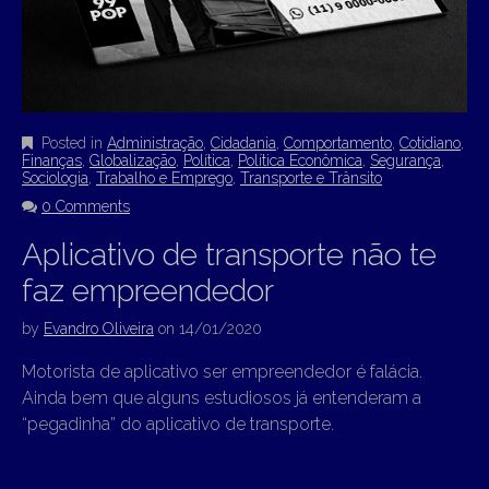
Posted in
Administração
,
Cidadania
,
Comportamento
,
Cotidiano
,
Finanças
,
Globalização
,
Política
,
Política Econômica
,
Segurança
,
Sociologia
,
Trabalho e Emprego
,
Transporte e Trânsito
0 Comments
Aplicativo de transporte não te
faz empreendedor
by
Evandro Oliveira
on
14/01/2020
Motorista de aplicativo ser empreendedor é falácia.
Ainda bem que alguns estudiosos já entenderam a
“pegadinha” do aplicativo de transporte.