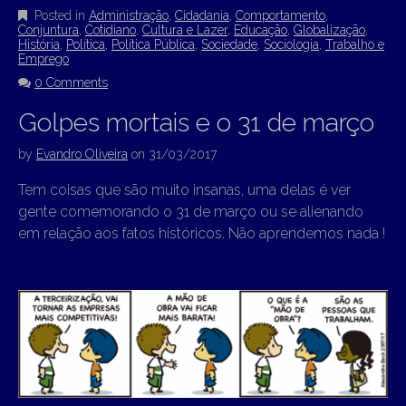
Posted in
Administração
,
Cidadania
,
Comportamento
,
Conjuntura
,
Cotidiano
,
Cultura e Lazer
,
Educação
,
Globalização
,
História
,
Política
,
Política Pública
,
Sociedade
,
Sociologia
,
Trabalho e
Emprego
0 Comments
Golpes mortais e o 31 de março
by
Evandro Oliveira
on
31/03/2017
Tem coisas que são muito insanas, uma delas é ver
gente comemorando o 31 de março ou se alienando
em relação aos fatos históricos. Não aprendemos nada !