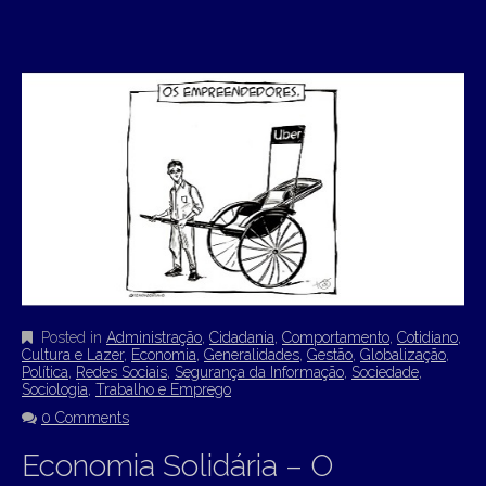
Posted in
Administração
,
Cidadania
,
Comportamento
,
Cotidiano
,
Cultura e Lazer
,
Economia
,
Generalidades
,
Gestão
,
Globalização
,
Política
,
Redes Sociais
,
Segurança da Informação
,
Sociedade
,
Sociologia
,
Trabalho e Emprego
0 Comments
Economia Solidária – O