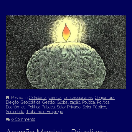
Posted in
Cidadania
,
Ciência
,
Concessionárias
,
Conjuntura
,
Eleição
,
Geopolítica
,
Gestão
,
Globalização
,
Política
,
Política
Econômica
,
Política Pública
,
Setor Privado
,
Setor Público
,
Sociedade
,
Trabalho e Emprego
0 Comments