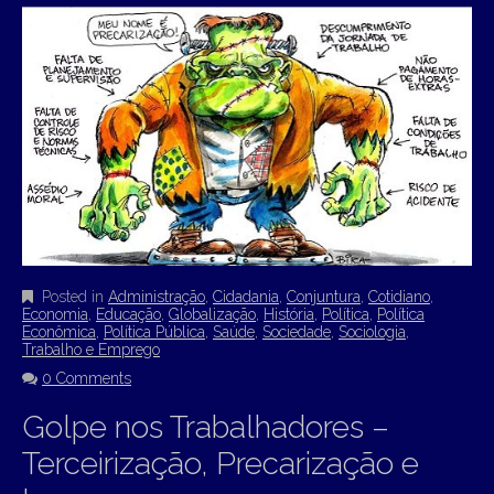
Posted in
Administração
,
Cidadania
,
Conjuntura
,
Cotidiano
,
Economia
,
Educação
,
Globalização
,
História
,
Política
,
Política
Econômica
,
Política Pública
,
Saúde
,
Sociedade
,
Sociologia
,
Trabalho e Emprego
0 Comments
Golpe nos Trabalhadores –
Terceirização, Precarização e