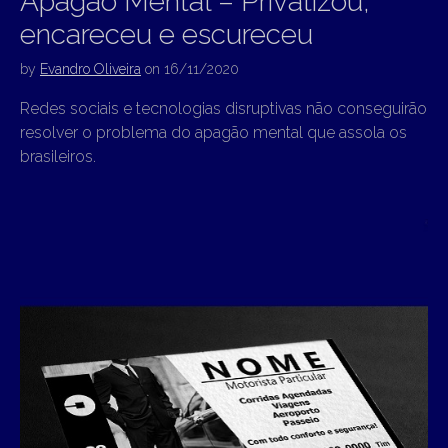
Apagão Mental – Privatizou,
encareceu e escureceu
by
Evandro Oliveira
on
16/11/2020
Redes sociais e tecnologias disruptivas não conseguirão
resolver o problema do apagão mental que assola os
brasileiros.