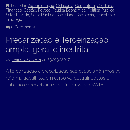
Posted in
Administração
,
Cidadania
,
Conjuntura
,
Cotidiano
,
Finanças
,
Gestão
,
Política
,
Política Econômica
,
Política Pública
,
Setor Privado
,
Setor Público
,
Sociedade
,
Sociologia
,
Trabalho e
Emprego
0 Comments
Precarização e Terceirização
ampla, geral e irrestrita
by
Evandro Oliveira
on
23/03/2017
A terceirização e precarização são quase sinônimos. A
reforma trabalhista em curso vai destruir postos e
trabalho e precarizar a vida. Precarização MATA !