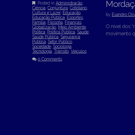
Mordaça
Posted in
Administração
,
Ciência
,
Conjuntura
,
Cotidiano
,
Cultura e Lazer
,
Educação
,
by
Evandro Oliv
Educação Pública
,
Esportes
,
Família
,
Filosofia
,
Finanças
,
O nível dos 
Globalização
,
Meio Ambiente
,
Política
,
Política Pública
,
Saúde
,
movimento qu
Saúde Pública
,
Segurança
Pública
,
Setor Público
,
Sociedade
,
Sociologia
,
Tecnologia
,
Trânsito
,
Veículos
0 Comments