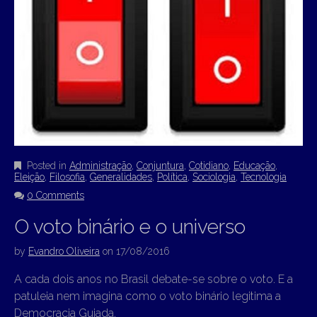
Posted in
Administração
,
Conjuntura
,
Cotidiano
,
Educação
,
Eleição
,
Filosofia
,
Generalidades
,
Política
,
Sociologia
,
Tecnologia
0 Comments
O voto binário e o universo
by
Evandro Oliveira
on
17/08/2016
A cada dois anos no Brasil debate-se sobre o voto. E a
patuleia nem imagina como o voto binário legitima a
Democracia Guiada.