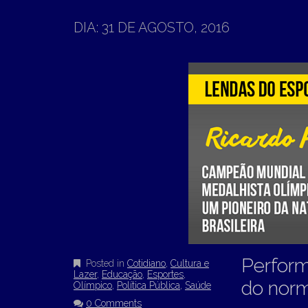
T
N
O
DIA:
31 DE AGOSTO, 2016
M
C
O
E
N
N
T
E
U
N
T
Perform
Posted in
Cotidiano
,
Cultura e
Lazer
,
Educação
,
Esportes
,
do norm
Olímpico
,
Política Pública
,
Saúde
0 Comments