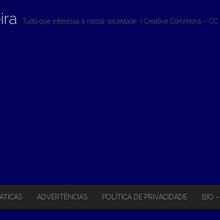
ira
Tudo que interessa à nossa sociedade. ( Creative Commons – CC 
ÁTICAS
ADVERTÊNCIAS
POLÍTICA DE PRIVACIDADE
BIO 