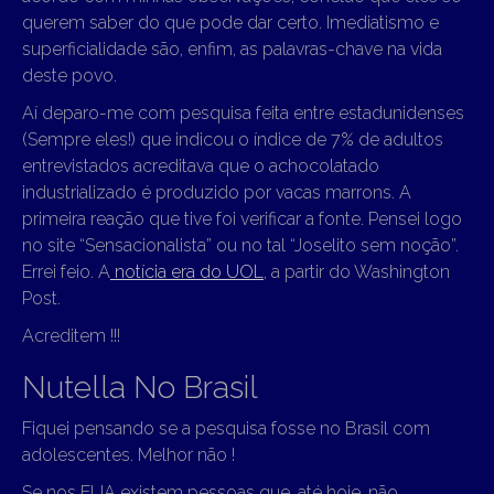
querem saber do que pode dar certo. Imediatismo e
superficialidade são, enfim, as palavras-chave na vida
deste povo.
Aí deparo-me com pesquisa feita entre estadunidenses
(Sempre eles!) que indicou o índice de 7% de adultos
entrevistados acreditava que o achocolatado
industrializado é produzido por vacas marrons. A
primeira reação que tive foi verificar a fonte. Pensei logo
no site “Sensacionalista” ou no tal “Joselito sem noção”.
Errei feio. A
notícia era do UOL
, a partir do Washington
Post.
Acreditem !!!
Nutella No Brasil
Fiquei pensando se a pesquisa fosse no Brasil com
adolescentes. Melhor não !
Se nos EUA existem pessoas que, até hoje, não