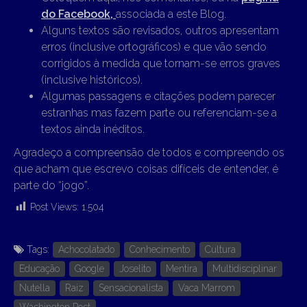
do Facebook,
associada a este Blog.
Alguns textos são revisados, outros apresentam
erros (inclusive ortográficos) e que vão sendo
corrigidos à medida que tornam-se erros graves
(inclusive históricos).
Algumas passagens e citações podem parecer
estranhas mas fazem parte ou referenciam-se a
textos ainda inéditos.
Agradeço a compreensão de todos e compreendo os
que acham que escrevo coisas difíceis de entender, é
parte do “jogo”.
Post Views:
1.504
Tags:
Achocolatado
Conhecimento
Cultura
Educação
Google
Joselito
Mentira
Multidisciplinar
Nutella
Raiz
Sensacionalista
Vaca Marrom