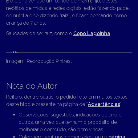
E o pior é ver que um bando de marmanjo, destes
neófitos de mídias e redes digitais, estão fazendo papel
de nutella e se dizendo “raiz”, e ficam pensando como
criança de 7 anos.
Saudades de ser raiz, como o
Copo Lagoinha
!!!
Imagem: Reprodução Pintrest
Nota do Autor
Reitero, dentre outras, o pedido feito em muitos textos
deste blog e presente na página de “
Advertências
“.
Observações, sugestões, indicações de erro e
outros, uma vez que tenham o propósito de
melhorar o conteúdo, são bem vindas.
Coloquem aqui, nos comentários, ou na
página