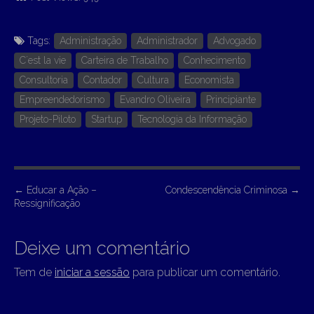
Tags:
Administração
Administrador
Advogado
C´est la vie
Carteira de Trabalho
Conhecimento
Consultoria
Contador
Cultura
Economista
Empreendedorismo
Evandro Oliveira
Principiante
Projeto-Piloto
Startup
Tecnologia da Informação
P
←
Educar a Ação –
Condescendência Criminosa
→
Ressignificação
o
s
Deixe um comentário
t
n
Tem de
iniciar a sessão
para publicar um comentário.
a
v