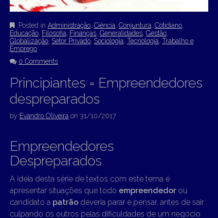
Posted in
Administração
,
Ciência
,
Conjuntura
,
Cotidiano
,
Educação
,
Filosofia
,
Finanças
,
Generalidades
,
Gestão
,
Globalização
,
Setor Privado
,
Sociologia
,
Tecnologia
,
Trabalho e
Emprego
0 Comments
Principiantes = Empreendedores
despreparados
by
Evandro Oliveira
on
31/10/2017
Empreendedores
Despreparados
A ideia desta série de textos com este tema é
apresentar situações que todo
empreendedor
ou
candidato a
patrão
deveria parar e pensar, antes de sair
culpando os outros pelas dificuldades de um negócio