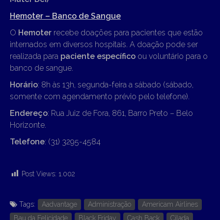
Hemoter – Banco de Sangue
O
Hemoter
recebe doações para pacientes que estão
internados em diversos hospitais. A doação pode ser
realizada para
paciente específico
ou voluntário para o
banco de sangue.
Horário
: 8h às 13h, segunda-feira a sábado (sábado,
somente com agendamento prévio pelo telefone).
Endereço
: Rua Juiz de Fora, 861, Barro Preto – Belo
Horizonte.
Telefone
: (31) 3295-4584
Post Views:
1.002
Tags:
Aadvantage
Administração
Americam Airlines
Bau da Felicidade
Black Friday
Cash Back
Cilada