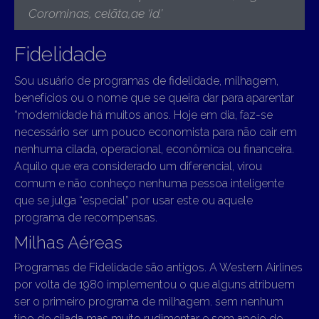
Corominas,
celāta,ae
‘id.’
Fidelidade
Sou usuário de programas de fidelidade, milhagem,
benefícios ou o nome que se queira dar para aparentar
“modernidade há muitos anos. Hoje em dia, faz-se
necessário ser um pouco economista para não cair em
nenhuma cilada, operacional, econômica ou financeira.
Aquilo que era considerado um diferencial, virou
comum e não conheço nenhuma pessoa inteligente
que se julga “especial” por usar este ou aquele
programa de recompensas.
Milhas Aéreas
Programas de Fidelidade são antigos. A Western Airlines
por volta de 1980 implementou o que alguns atribuem
ser o primeiro programa de milhagem. sem nenhum
tipo de cilada mas muito rudimentar e sem apoio de