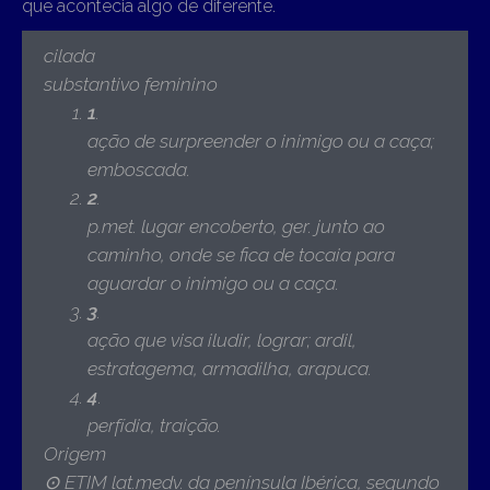
que acontecia algo de diferente.
cilada
substantivo feminino
1
.
ação de surpreender o inimigo ou a caça;
emboscada.
2
.
p.met.
lugar encoberto, ger. junto ao
caminho, onde se fica de tocaia para
aguardar o inimigo ou a caça.
3
.
ação que visa iludir, lograr; ardil,
estratagema, armadilha, arapuca.
4
.
perfídia, traição.
Origem
⊙ ETIM lat.medv. da península Ibérica, segundo