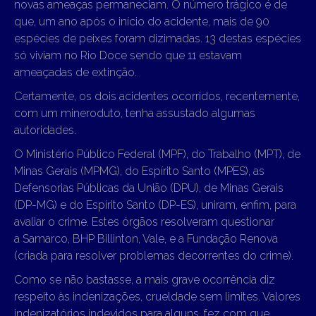
novas ameaças permaneciam. O número trágico é de
que, um ano após o início do acidente, mais de 90
espécies de peixes foram dizimadas. 13 destas espécies
só viviam no Rio Doce sendo que 11 estavam
ameaçadas de extinção.
Certamente, os dois acidentes ocorridos, recentemente,
com um mineroduto, tenha assustado algumas
autoridades.
O Ministério Público Federal (MPF), do Trabalho (MPT), de
Minas Gerais (MPMG), do Espírito Santo (MPES), as
Defensorias Públicas da União (DPU), de Minas Gerais
(DP-MG) e do Espírito Santo (DP-ES), uniram, enfim, para
avaliar o crime. Estes órgãos resolveram questionar
a Samarco, BHP Billinton, Vale, e a Fundação Renova
(criada para resolver problemas decorrentes do crime).
Como se não bastasse, a mais grave ocorrência diz
respeito às indenizações, crueldade sem limites. Valores
indenizatórios indevidos para alguns, fez com que