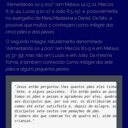
“Alimentando os 5.000” (em Mateus 14:13-21, Marcos
6:31-44, Lucas 9:10-17 e João 6:5-15), e, possivelmente,
no evangelho de Maria Madalena e Daniel. De fato, é
possível que muitos o conheçam como
milagre dos
cinco pães e dois peixes
.
O segundo milagre, naturalmente denominado
“Alimentando os 4.000” (em Marcos 8:1-9 e em Mateus
15:32-39), mas não em Lucas e em João. Da mesma
forma, é também conhecido como
milagre dos sete
pães e alguns pequenos peixes
.
´Sete, e alguns peixinhos.`
 Ele então pediu ao povo que s
tomou os pães e peixes e agradeceu por eles, quebrando os
aos discípulos que, por sua vez, os distribuíram ao povo.
comeu até estar satisfeita e, depois do milagre, ainda so
discípulos sete cestos com pedações de pão. 

O número dos que comeram foi de quatro mil, além das mulh
crianças."
