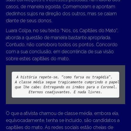
casos, de maneira egoísta. Comemoram e apontam
dedinhos sujos na direção dos outros, mas se calam
diante de seus donos.
Luara Colpa, no seu texto “Nós, os Capitães do Mato”,
aborda a questão de maneira bastante apropriada.
Contudo, não corroboro todos os pontos. Concordo
com a sua conclusão, em decorrência de sua visão
sobre estes capitães do mato.
A classe média segue tragicamente cumprindo o papel 

Eternos coadjuvantes. E nada livres.
O que a ativista chamou de classe média, embora ela,
equivocadamente, tenha se incluído, são candidatos a
capitães do mato. As redes sociais estão cheias de