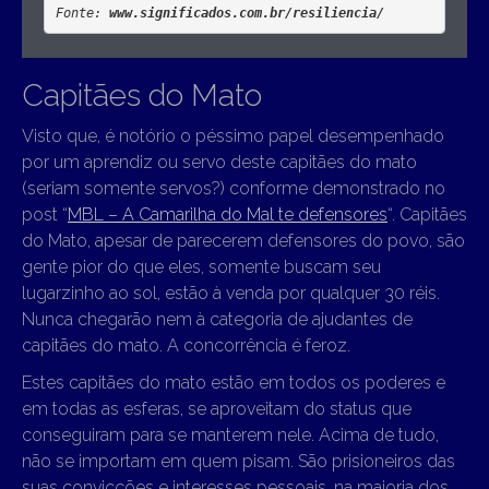
Fonte: 
www.significados.com.br/resiliencia/
Capitães do Mato
Visto que, é notório o péssimo papel desempenhado
por um aprendiz ou servo deste capitães do mato
(seriam somente servos?) conforme demonstrado no
post “
MBL – A Camarilha do Mal te defensores
“. Capitães
do Mato, apesar de parecerem defensores do povo, são
gente pior do que eles, somente buscam seu
lugarzinho ao sol, estão à venda por qualquer 30 réis.
Nunca chegarão nem à categoria de ajudantes de
capitães do mato. A concorrência é feroz.
Estes capitães do mato estão em todos os poderes e
em todas as esferas, se aproveitam do status que
conseguiram para se manterem nele. Acima de tudo,
não se importam em quem pisam. São prisioneiros das
suas convicções e interesses pessoais, na maioria dos