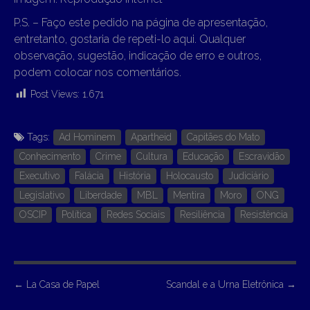
P.S. – Faço este pedido na página de apresentação,
entretanto, gostaria de repeti-lo aqui. Qualquer
observação, sugestão, indicação de erro e outros,
podem colocar nos comentários.
Post Views:
1.671
Tags:
Ad Hominem
Apartheid
Capitães do Mato
Conhecimento
Crime
Cultura
Educação
Escravidão
Executivo
Falácia
História
Holocausto
Judiciário
Legislativo
Liberdade
MBL
Mentira
Moro
ONG
OSCIP
Política
Redes Sociais
Resiliência
Resistência
P
←
La Casa de Papel
Scandal e a Urna Eletrônica
→
o