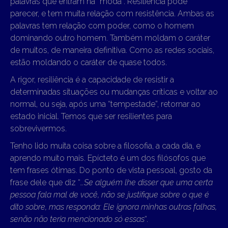
palavras que entram na “moda”. Resiliência pode
parecer, e tem muita relação com resistência. Ambas as
palavras tem relação com poder, como o homem
dominando outro homem. Também moldam o caráter
de muitos, de maneira definitiva. Como as redes sociais,
estão moldando o caráter de quase todos.
A rigor, resiliência é a capacidade de resistir a
determinadas situações ou mudanças críticas e voltar ao
normal, ou seja, após uma “tempestade”, retornar ao
estado inicial. Temos que ser resilientes para
sobrevivermos.
Tenho lido muita coisa sobre a filosofia, a cada dia, e
aprendo muito mais. Epícteto é um dos filósofos que
tem frases ótimas. Do ponto de vista pessoal, gosto da
frase dele que diz “
…Se alguém lhe disser que uma certa
pessoa fala mal de você, não se justifique sobre o que é
dito sobre, mas responda: Ele ignora minhas outras falhas,
senão não teria mencionado só essas
“.