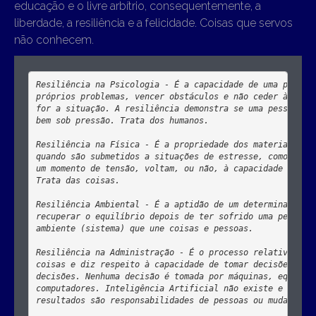
educação e o livre arbítrio, consequentemente, a
liberdade, a resiliência e a felicidade. Coisas que servos
não conhecem.
Resiliência na Psicologia - É a capacidade de uma pessoa 
próprios problemas, vencer obstáculos e não ceder à press
for a situação. A resiliência demonstra se uma pessoa sab
bem sob pressão. Trata dos humanos.

Resiliência na Física - É a propriedade dos materiais que
quando são submetidos a situações de estresse, como ruptu
um momento de tensão, voltam, ou não, à capacidade de vol
Trata das coisas.

Resiliência Ambiental - É a aptidão de um determinado sis
recuperar o equilíbrio depois de ter sofrido uma perturba
ambiente (sistema) que une coisas e pessoas.

Resiliência na Administração - É o processo relativo à ju
coisas e diz respeito à capacidade de tomar decisões e te
decisões. Nenhuma decisão é tomada por máquinas, equipame
computadores. Inteligência Artificial não existe e a resi
resultados são responsabilidades de pessoas ou mudança do