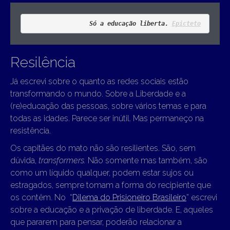
Só a educação liberta. 
Epicteto
Resilência
Já escrevi sobre o quanto as redes sociais estão
transformando o mundo. Sobre a Liberdade e a
(re)educação das pessoas, sobre vários temas e para
todas as idades. Parece ser inútil. Mas permaneço na
resistência.
Os capitães do mato não são resilientes. São, sem
dúvida,
transformers.
Não somente mas também, são
como um líquido qualquer, podem estar sujos ou
estragados, sempre tomam a forma do recipiente que
os contêm. No “
Dilema do Prisioneiro Brasileiro
” escrevi
sobre a educação e a privação de liberdade. E, aqueles
que pararem para pensar, poderão relacionar a