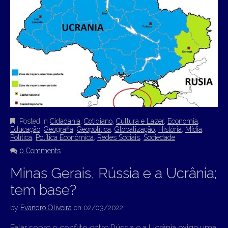
Posted in
Cidadania
,
Cotidiano
,
Cultura e Lazer
,
Economia
,
Educação
,
Geografia
,
Geopolítica
,
Globalização
,
História
,
Mídia
,
Política
,
Política Econômica
,
Redes Sociais
,
Sociedade
0 Comments
Minas Gerais, Rússia e a Ucrânia;
tem base?
by
Evandro Oliveira
on
02/03/2022
Falar sobre o conflito entre Rússia e a Ucrânia exige uma