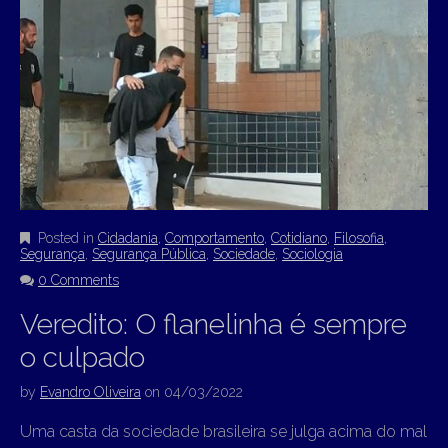
Posted in
Cidadania
,
Comportamento
,
Cotidiano
,
Filosofia
,
Segurança
,
Segurança Pública
,
Sociedade
,
Sociologia
0 Comments
Veredito: O flanelinha é sempre
o culpado
by
Evandro Oliveira
on
04/03/2022
Uma casta da sociedade brasileira se julga acima do mal