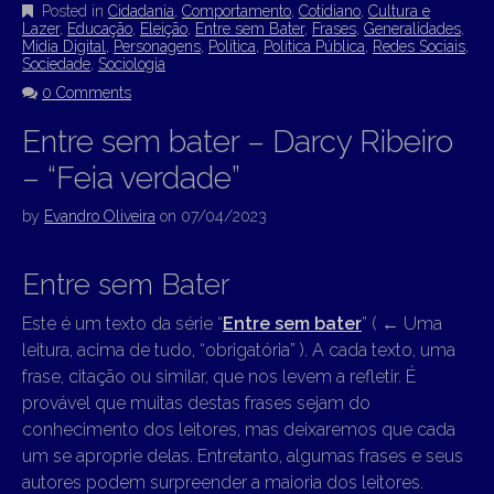
Posted in
Cidadania
,
Comportamento
,
Cotidiano
,
Cultura e
Lazer
,
Educação
,
Eleição
,
Entre sem Bater
,
Frases
,
Generalidades
,
Mídia Digital
,
Personagens
,
Política
,
Política Pública
,
Redes Sociais
,
Sociedade
,
Sociologia
0 Comments
Entre sem bater – Darcy Ribeiro
– “Feia verdade”
by
Evandro Oliveira
on
07/04/2023
Entre sem Bater
Este é um texto da série “
Entre sem bater
” (
←
Uma
leitura, acima de tudo, “obrigatória” ). A cada texto, uma
frase, citação ou similar, que nos levem a refletir. É
provável que muitas destas frases sejam do
conhecimento dos leitores, mas deixaremos que cada
um se aproprie delas. Entretanto, algumas frases e seus
autores podem surpreender a maioria dos leitores.