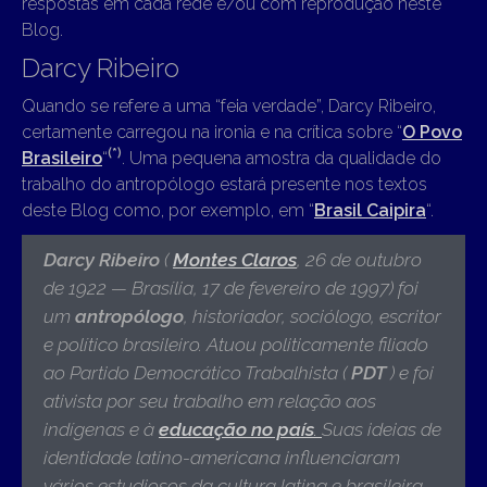
respostas em cada rede e/ou com reprodução neste
Blog.
Darcy Ribeiro
Quando se refere a uma “feia verdade”, Darcy Ribeiro,
certamente carregou na ironia e na crítica sobre “
O Povo
(*)
Brasileiro
“
. Uma pequena amostra da qualidade do
trabalho do antropólogo estará presente nos textos
deste Blog como, por exemplo, em “
Brasil Caipira
“.
Darcy Ribeiro
(
Montes Claros
, 26 de outubro
de 1922 — Brasília, 17 de fevereiro de 1997)
foi
um
antropólogo
, historiador, sociólogo, escritor
e político brasileiro. Atuou politicamente filiado
ao Partido Democrático Trabalhista (
PDT
) e foi
ativista por seu trabalho em relação aos
indígenas e à
educação no país
.
Suas ideias de
identidade latino-americana influenciaram
vários estudiosos da cultura latina e brasileira.