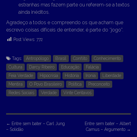
estranhas mas fazem parte ou referem-se a textos
ainda inéditos.
Agradeço a todos e compreendo os que acham que
escrevo coisas difíceis de entender, é parte do “jogo”.
Post Views:
772
Tags:
Antropólogo
Brasil
Conflito
Conhecimento
Cultura
Darcy Ribeiro
Educação
Falácia
Feia Verdade
Hipocrisia
História
Ironia
Liberdade
Mentira
O Povo Brasileiro
Política
Preconceito
Redes Sociais
Verdade
Vinte Centavos
P
←
Entre sem bater – Carl Jung
Entre sem bater – Albert
– Solidão
Camus – Argumento
→
o