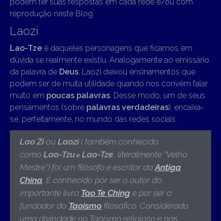
podem ter suas respostas em cada rede e/ou com
reprodução neste Blog.
Laozi
Lao-Tze
é daqueles personagens que ficamos em
dúvida se realmente existiu. Analogamente ao emissário
da palavra de
Deus
, Laozi deixou ensinamentos que
podem ser de muita utilidade quando nos convém falar
muito em
poucas palavras
. Desse modo, um de seus
pensamentos (sobre
palavras verdadeiras
), encaixa-
se, perfeitamente, no mundo das redes sociais.
Lao Zi
ou
Laozi
( também conhecido
como
Lao-Tzu
Lao-Tze
, literalmente “Velho
e
Mestre”) foi um filósofo e escritor da
Antiga
China
.
É conhecido por ser o autor do
importante livro
Tao Te Ching
e por ser o
fundador do
Taoísmo
filosófico. Considerado
uma divindade no Taoísmo religioso e nas