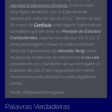
reli
g
iões tradicionais chinesas.
Embora seja
uma figura lendária, Lao Zi é geralmente
situado por volta do século VI a.C. Pensa-se que
foi coevo de
Confúcio
, mas alguns historiadores
acreditam que ele viveu no
Período do Estados
Combatentes
, algures nos séculos V e IV a.C.
É
uma personagem-chave na cultura chinesa:
tanto os imperadores da
dinastia Tang
como
as pessoas hodiernas do sobrenome
Li ou Lee
consideram-no o fundador da sua linhagem. O
trabalho de Lao Zi tem seguidores em vários
movimentos antiautoritários
e pelo legalismo
chinês
.
Fonte: Wikipedia (Português).
Palavras Verdadeiras