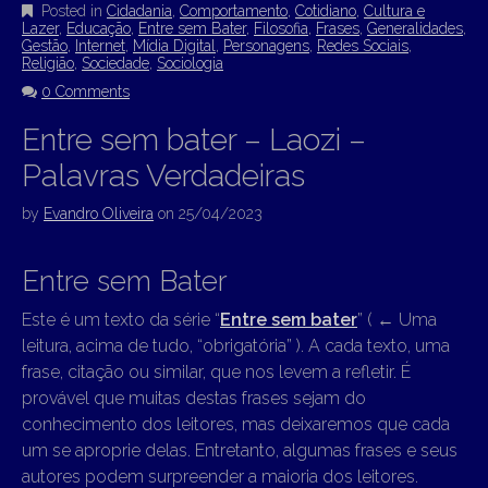
Posted in
Cidadania
,
Comportamento
,
Cotidiano
,
Cultura e
Lazer
,
Educação
,
Entre sem Bater
,
Filosofia
,
Frases
,
Generalidades
,
Gestão
,
Internet
,
Mídia Digital
,
Personagens
,
Redes Sociais
,
Religião
,
Sociedade
,
Sociologia
0 Comments
Entre sem bater – Laozi –
Palavras Verdadeiras
by
Evandro Oliveira
on
25/04/2023
Entre sem Bater
Este é um texto da série “
Entre sem bater
” (
←
Uma
leitura, acima de tudo, “obrigatória” ). A cada texto, uma
frase, citação ou similar, que nos levem a refletir. É
provável que muitas destas frases sejam do
conhecimento dos leitores, mas deixaremos que cada
um se aproprie delas. Entretanto, algumas frases e seus
autores podem surpreender a maioria dos leitores.