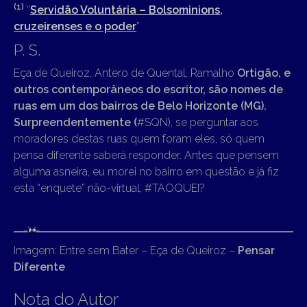
(1)
“
Servidão Voluntária – Bolsominions,
cruzeirenses e o poder
”
P. S.
Eça de Queiroz, Antero de Quental, Ramalho
Ortigão, e
outros contemporâneos do escritor, são nomes de
ruas em um dos bairros de Belo Horizonte (MG).
Surpreendentemente (
#SQN), se perguntar aos
moradores destas ruas quem foram eles, só quem
pensa diferente saberá responder. Antes que pensem
alguma asneira, eu morei no bairro em questão e já fiz
esta “enquete” não-virtual, #TAOQUEI?
Imagem: Entre sem Bater – Eça de Queiroz –
Pensar
Diferente
Nota do Autor