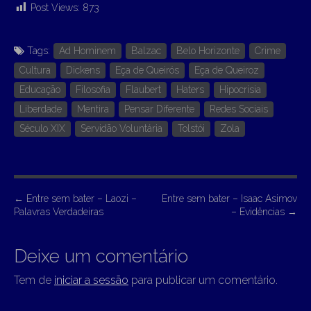
Post Views:
873
Tags:
Ad Hominem
Balzac
Belo Horizonte
Crime
Cultura
Dickens
Eça de Queirós
Eça de Queiroz
Educação
Filosofia
Flaubert
Haters
Hipocrisia
Liberdade
Mentira
Pensar Diferente
Redes Sociais
Século XIX
Servidão Voluntária
Tolstói
Zola
P
←
Entre sem bater – Laozi –
Entre sem bater – Isaac Asimov
Palavras Verdadeiras
– Evidências
→
o
s
Deixe um comentário
t
n
Tem de
iniciar a sessão
para publicar um comentário.
a