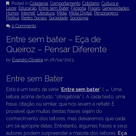
Posted in
Cidadania
,
Comportamento
,
Cotidiano
,
Cultura e
Lazer
,
Educação
,
Entre sem Bater
,
Filosofia
,
Frases
,
Generalidades
,
Humor
,
Internet
,
Literatura
,
Mídia
,
Mídia Digital
,
Personagens
,
Política
,
Redes Sociais
,
Sociedade
,
Sociologia
0 Comments
Entre sem bater – Eça de
Queiroz – Pensar Diferente
by
Evandro Oliveira
on
26/04/2023
Entre sem Bater
Este é um texto da série “
Entre sem bater
” (
←
Uma
leitura, acima de tudo, “obrigatória” ). A cada texto, uma
frase, citação ou similar, que nos levem a refletir. É
provável que muitas destas frases sejam do
conhecimento dos leitores, mas deixaremos que cada
um se aproprie delas. Entretanto, algumas frases e seus
autores podem surpreender a maioria dos leitores.
Eça