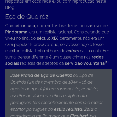
respostas em cada rede e/ou com reprodução neste
Blog.
Eça de Queiróz
O
escritor luso
, que muitos brasileiros pensam ser de
Pindorama
, era um realista racional. Considerando que
viveu no final do
século XIX
, certamente, não era um
cara popular. É provável que, se vivesse hoje e fosse
escritor realista, teria milhões de
haters
na sua cola. Em
suma, pensar diferente é um quase crime nas
redes
(1)
sociais
repletas de adeptos da
servidão voluntária
.
José Maria de Eça de Queiroz
ou Eça de
Queirós ( 25 de novembro de 1845 – 16 de
agosto de 1900)
foi um romancista, contista,
escritor de viagens, crítico e diplomata
português. tem reconhecimento como o maior
escritor português do
estilo realista
.
Zola
o
considerava muito maior que
Flaubert
. No