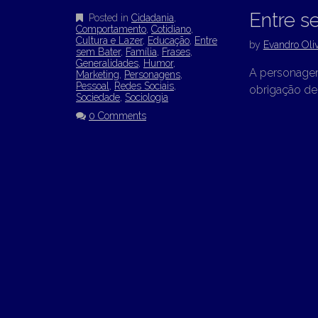
Entre s
Posted in
Cidadania
,
Comportamento
,
Cotidiano
,
Cultura e Lazer
,
Educação
,
Entre
by
Evandro Oliv
sem Bater
,
Família
,
Frases
,
Generalidades
,
Humor
,
A personagem
Marketing
,
Personagens
,
Pessoal
,
Redes Sociais
,
obrigação de 
Sociedade
,
Sociologia
0 Comments