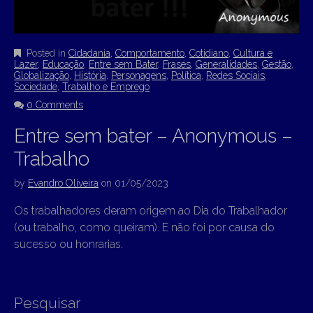
Posted in
Cidadania
,
Comportamento
,
Cotidiano
,
Cultura e
Lazer
,
Educação
,
Entre sem Bater
,
Frases
,
Generalidades
,
Gestão
,
Globalização
,
História
,
Personagens
,
Política
,
Redes Sociais
,
Sociedade
,
Trabalho e Emprego
0 Comments
Entre sem bater – Anonymous –
Trabalho
by
Evandro Oliveira
on
01/05/2023
Os trabalhadores deram origem ao Dia do Trabalhador
(ou trabalho, como queiram). E não foi por causa do
sucesso ou honrarias.
Pesquisar