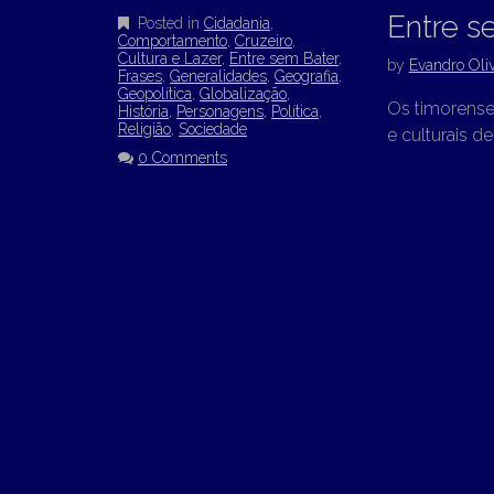
Entre s
Posted in
Cidadania
,
Comportamento
,
Cruzeiro
,
Cultura e Lazer
,
Entre sem Bater
,
by
Evandro Oliv
Frases
,
Generalidades
,
Geografia
,
Geopolítica
,
Globalização
,
Os timorense
História
,
Personagens
,
Política
,
Religião
,
Sociedade
e culturais d
0 Comments