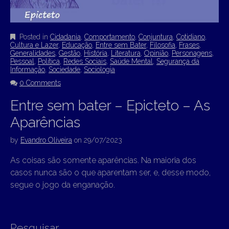
Posted in
Cidadania
,
Comportamento
,
Conjuntura
,
Cotidiano
,
Cultura e Lazer
,
Educação
,
Entre sem Bater
,
Filosofia
,
Frases
,
Generalidades
,
Gestão
,
História
,
Literatura
,
Opinião
,
Personagens
,
Pessoal
,
Política
,
Redes Sociais
,
Saúde Mental
,
Segurança da
Informação
,
Sociedade
,
Sociologia
0 Comments
Entre sem bater – Epicteto – As
Aparências
by
Evandro Oliveira
on
29/07/2023
As coisas são somente aparências. Na maioria dos
casos nunca são o que aparentam ser, e, desse modo,
segue o jogo da enganação.
Pesquisar