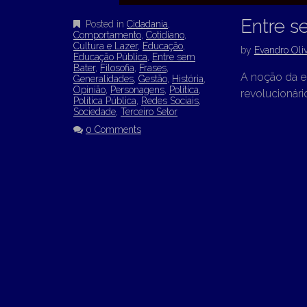
Entre s
Posted in
Cidadania
,
Comportamento
,
Cotidiano
,
Cultura e Lazer
,
Educação
,
by
Evandro Oliv
Educação Pública
,
Entre sem
Bater
,
Filosofia
,
Frases
,
A noção da e
Generalidades
,
Gestão
,
História
,
Opinião
,
Personagens
,
Política
,
revolucionár
Política Pública
,
Redes Sociais
,
Sociedade
,
Terceiro Setor
0 Comments