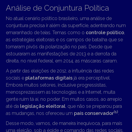
Análise de Conjuntura Política
No atual cenário político brasileiro, uma análise de
conjuntura precisa ir além da superfície, adentrando num
emaranhado de teias. Temas como o
controle político
,
as estratégias eleitorais e os campos de batalha que se
tornaram pivôs da polarização no país. Desde que
estouraram as manifestações de 2013 e a derrota da
direita, no nível federal, em 2014, as máscaras caíram.
A partir das eleições de 2012, a influência das redes
sociais e
plataformas digitais
já era perceptível.
Embora muitos setores, inclusive progressistas,
menosprezassem as tecnologias e a Internet, muita
gente ruim tá aí, no poder. Em muitos casos, ao arrepio
até da
legislação eleitoral
, que não se preparou para
(1)
as mudanças, nos ofereceu um
país conservador
.
Desse modo, vamos, de maneira inequívoca, para mais
uma eleição, sob a égide e comando das redes sociais.