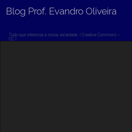
Blog Prof. Evandro Oliveira
Tudo que interessa à nossa sociedade. ( Creative Commons –
CC )
M
S
K
A
I
I
P
T
N
O
M
C
O
E
N
N
T
E
U
N
T