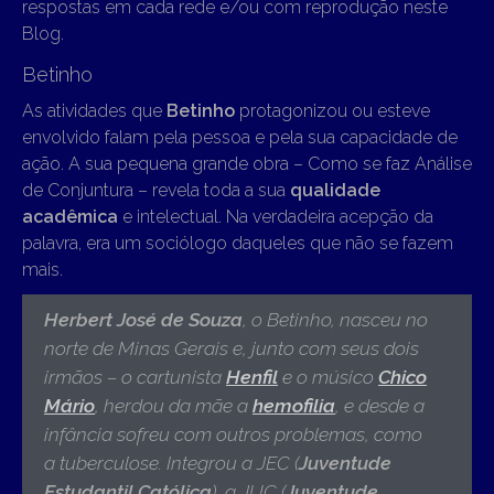
respostas em cada rede e/ou com reprodução neste
Blog.
Betinho
As atividades que
Betinho
protagonizou ou esteve
envolvido falam pela pessoa e pela sua capacidade de
ação. A sua pequena grande obra – Como se faz Análise
de Conjuntura – revela toda a sua
qualidade
acadêmica
e intelectual. Na verdadeira acepção da
palavra, era um sociólogo daqueles que não se fazem
mais.
Herbert José de Souza
, o Betinho,
nasceu no
norte de Minas Gerais e, junto com seus dois
irmãos – o cartunista
Henfil
e o músico
Chico
Mário
, herdou da mãe a
hemofilia
, e desde a
infância sofreu com outros problemas, como
a tuberculose. Integrou a JEC (
Juventude
Estudantil Católica
), a JUC (
Juventude