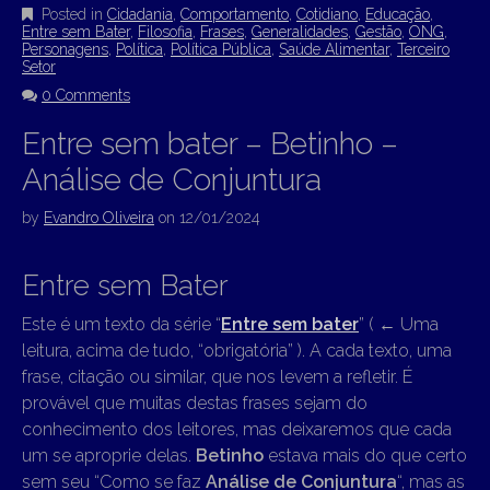
Posted in
Cidadania
,
Comportamento
,
Cotidiano
,
Educação
,
Entre sem Bater
,
Filosofia
,
Frases
,
Generalidades
,
Gestão
,
ONG
,
Personagens
,
Política
,
Política Pública
,
Saúde Alimentar
,
Terceiro
Setor
0 Comments
Entre sem bater – Betinho –
Análise de Conjuntura
by
Evandro Oliveira
on
12/01/2024
Entre sem Bater
Este é um texto da série “
Entre sem bater
” (
←
Uma
leitura, acima de tudo, “obrigatória” ). A cada texto, uma
frase, citação ou similar, que nos levem a refletir. É
provável que muitas destas frases sejam do
conhecimento dos leitores, mas deixaremos que cada
um se aproprie delas.
Betinho
estava mais do que certo
sem seu “Como se faz
Análise de Conjuntura
“, mas as