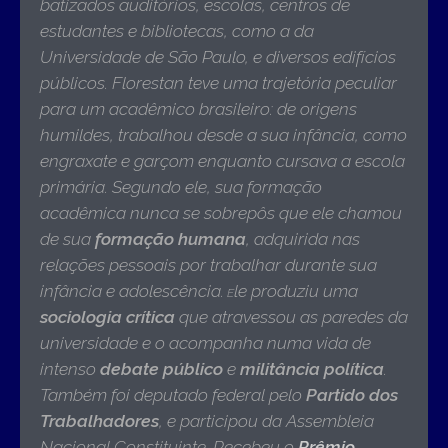
batizados auditórios, escolas, centros de
estudantes e bibliotecas, como a da
Universidade de São Paulo, e diversos edifícios
públicos. Florestan teve uma trajetória peculiar
para um acadêmico brasileiro: de origens
humildes, trabalhou desde a sua infância, como
engraxate e garçom enquanto cursava a escola
primária. Segundo ele, sua formação
acadêmica nunca se sobrepôs que ele chamou
de sua
formação humana
, adquirida nas
relações pessoais por trabalhar durante sua
infância e adolescência.
le produziu uma
E
sociologia crítica
que atravessou as paredes da
universidade e o acompanha numa vida de
intenso
debate público
e
militância política
.
Também foi deputado federal pelo
Partido dos
Trabalhadores
, e participou da Assembleia
Nacional Constituinte. Recebeu o
Prêmio