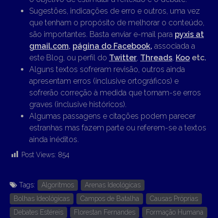
Sugestões, indicações de erro e outros, uma vez
que tenham o propósito de melhorar o conteúdo,
são importantes. Basta enviar e-mail para
pyxis at
gmail.com
,
página do Facebook,
associada a
este Blog, ou perfil do
Twitter
,
Threads
,
Koo
etc.
Alguns textos sofreram revisão, outros ainda
apresentam erros (inclusive ortográficos) e
sofrerão correção à medida que tornam-se erros
graves (inclusive históricos).
Algumas passagens e citações podem parecer
estranhas mas fazem parte ou referem-se a textos
ainda inéditos.
Post Views:
854
Tags:
Algoritmos
Arenas Ideológicas
Bolhas Ideológicas
Campos de Batalha
Causas Próprias
Debates Estéreis
Florestan Fernandes
Formação Humana