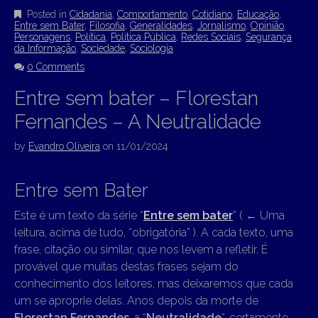
Posted in
Cidadania
,
Comportamento
,
Cotidiano
,
Educação
,
Entre sem Bater
,
Filosofia
,
Generalidades
,
Jornalismo
,
Opinião
,
Personagens
,
Política
,
Política Pública
,
Redes Sociais
,
Segurança
da Informação
,
Sociedade
,
Sociologia
0 Comments
Entre sem bater – Florestan
Fernandes – A Neutralidade
by
Evandro Oliveira
on
11/01/2024
Entre sem Bater
Este é um texto da série “
Entre sem bater
” (
←
Uma
leitura, acima de tudo, “obrigatória” ). A cada texto, uma
frase, citação ou similar, que nos levem a refletir. É
provável que muitas destas frases sejam do
conhecimento dos leitores, mas deixaremos que cada
um se aproprie delas. Anos depois da morte de
Florestan Fernandes
, a “
Neutralidade
“, certamente,