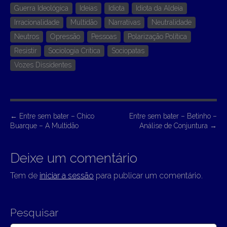
Guerra Ideológica
Ideias
Idiota
Idiota da Aldeia
Irracionalidade
Multidão
Narrativas
Neutralidade
Neutros
Opressão
Pessoas
Polarização Política
Resistir
Sociologia Crítica
Sociopatas
Vozes Dissidentes
P
←
Entre sem bater – Chico
Entre sem bater – Betinho –
Buarque – A Multidão
Análise de Conjuntura
→
o
s
Deixe um comentário
t
n
Tem de
iniciar a sessão
para publicar um comentário.
a
v
Pesquisar
i