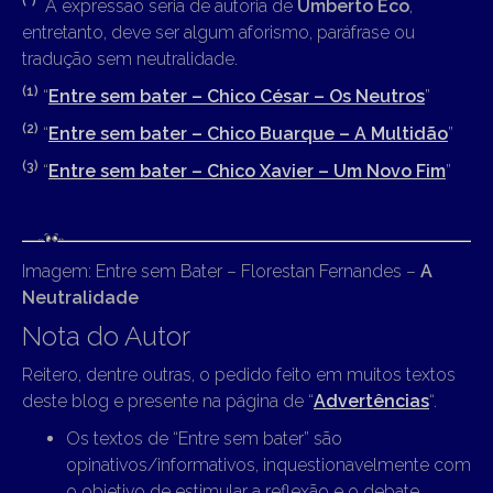
(*)
A expressão seria de autoria de
Umberto Eco
,
entretanto, deve ser algum aforismo, paráfrase ou
tradução sem neutralidade.
(1)
“
Entre sem bater – Chico César – Os Neutros
”
(2)
“
Entre sem bater – Chico Buarque – A Multidão
”
(3)
“
Entre sem bater – Chico Xavier – Um Novo Fim
”
Imagem: Entre sem Bater – Florestan Fernandes –
A
Neutralidade
Nota do Autor
Reitero, dentre outras, o pedido feito em muitos textos
deste blog e presente na página de “
Advertências
“.
Os textos de “Entre sem bater” são
opinativos/informativos, inquestionavelmente com
o objetivo de estimular a reflexão e o debate.