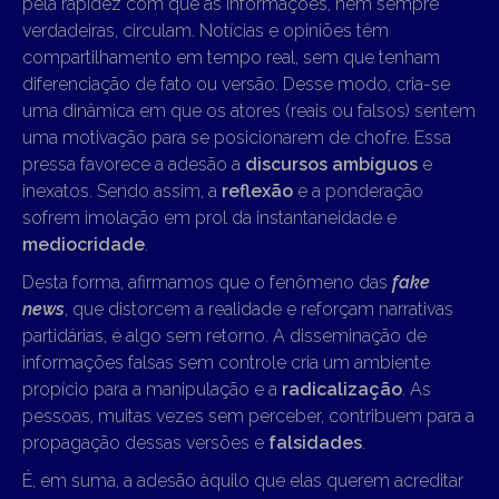
pela rapidez com que as informações, nem sempre
verdadeiras, circulam. Notícias e opiniões têm
compartilhamento em tempo real, sem que tenham
diferenciação de fato ou versão. Desse modo, cria-se
uma dinâmica em que os atores (reais ou falsos) sentem
uma motivação para se posicionarem de chofre. Essa
pressa favorece a adesão a
discursos ambíguos
e
inexatos. Sendo assim, a
reflexão
e a ponderação
sofrem imolação em prol da instantaneidade e
mediocridade
.
Desta forma, afirmamos que o fenômeno das
fake
news
, que distorcem a realidade e reforçam narrativas
partidárias, é algo sem retorno. A disseminação de
informações falsas sem controle cria um ambiente
propício para a manipulação e a
radicalização
. As
pessoas, muitas vezes sem perceber, contribuem para a
propagação dessas versões e
falsidades
.
É, em suma, a adesão àquilo que elas querem acreditar