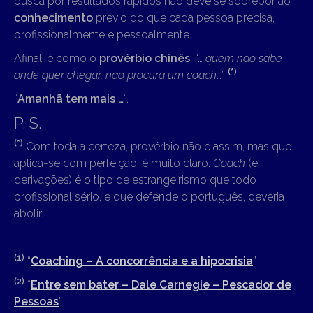
busca por resultados rápidos não deve se sobrepor ao
conhecimento
prévio do que cada pessoa precisa,
profissionalmente e pessoalmente.
Afinal, é como o
provérbio chinês
, “…
quem não sabe
(*)
onde quer chegar, não procura um coach
…”
“
Amanhã tem mais …
“.
P. S.
(*)
Com toda a certeza, provérbio não é assim, mas que
aplica-se com perfeição, é muito claro.
Coach
(e
derivações) é o tipo de estrangeirismo que todo
profissional sério, e que defende o português, deveria
abolir.
(1)
“
Coaching – A concorrência e a hipocrisia
”
(2)
“
Entre sem bater – Dale Carnegie – Pescador de
Pessoas
”