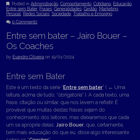
Posted in
Administração
,
Comportamento
,
Cotidiano
,
Educação
,
Entre sem Bater
,
Frases
,
Generalidades
,
Gestão
,
Marketing
,
Pessoal
,
Redes Sociais
,
Sociedade
,
Trabalho e Emprego
0 Comments
Entre sem bater – Jairo Bouer –
Os Coaches
by
Evandro Oliveira
on
19/01/2024
Entre sem Bater
Este é um texto da série “
Entre sem bater
” (
←
Uma
leitura, acima de tudo, “obrigatória” ). A cada texto, uma
frase, citação ou similar, que nos levem a refletir. É
provável que muitas destas frases sejam do
conhecimento dos leitores, mas deixaremos que cada
um se aproprie delas.
Jairo Bouer
, que, certamente,
tem mais educação do que eu, disse algo interessante
sobre os “
Coaches
” .