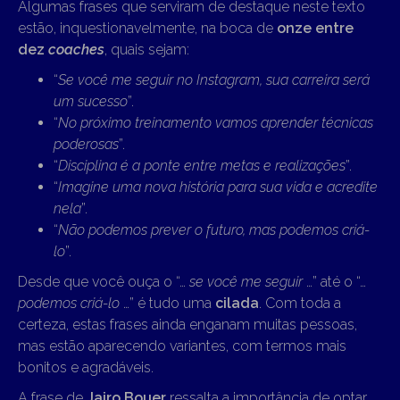
Algumas frases que serviram de destaque neste texto
estão, inquestionavelmente, na boca de
onze entre
dez
coaches
, quais sejam:
“
Se você me seguir no Instagram, sua carreira será
um sucesso
”.
“
No próximo treinamento vamos aprender técnicas
poderosas
”.
“
Disciplina é a ponte entre metas e realizações
”.
“
Imagine uma nova história para sua vida e acredite
nela
”.
“
Não podemos prever o futuro, mas podemos criá-
lo
”.
Desde que você ouça o “…
se você me seguir
…” até o “…
podemos criá-lo
…” é tudo uma
cilada
. Com toda a
certeza, estas frases ainda enganam muitas pessoas,
mas estão aparecendo variantes, com termos mais
bonitos e agradáveis.
A frase de
Jairo Bouer
ressalta a importância de optar