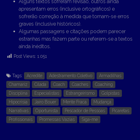
Alguns textos sofreram revisão, outros ainda
apresentam erros (inclusive ortográficos) e
sofrerão correção à medida que tornam-se erros
graves (inclusive históricos).
Algumas passagens e citações podem parecer
estranhas mas fazem parte ou referem-se a textos
ainda inéditos.
Post Views:
1.051
Tags:
Acredite
Adestramento Coletivo
Armadilhas
Chamariz
Cilada
Coach
Coaches
Coaching
Disciplina
Especialistas
Estrangeirismo
Golpistas
Hipocrisia
Jairo Bouer
Mente Fraca
Mudança
Narrativas
Oportunista
Pescador de Pessoas
Picaretas
Profissionais
Promessas Vazias
Siga-me