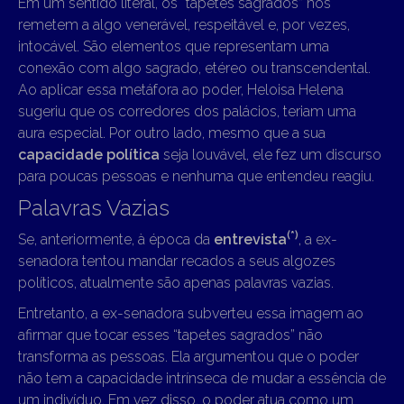
Em um sentido literal, os “tapetes sagrados” nos
remetem a algo venerável, respeitável e, por vezes,
intocável. São elementos que representam uma
conexão com algo sagrado, etéreo ou transcendental.
Ao aplicar essa metáfora ao poder, Heloisa Helena
sugeriu que os corredores dos palácios, teriam uma
aura especial. Por outro lado, mesmo que a sua
capacidade política
seja louvável, ele fez um discurso
para poucas pessoas e nenhuma que entendeu reagiu.
Palavras Vazias
(*)
Se, anteriormente, à época da
entrevista
, a ex-
senadora tentou mandar recados a seus algozes
políticos, atualmente são apenas palavras vazias.
Entretanto, a ex-senadora subverteu essa imagem ao
afirmar que tocar esses “tapetes sagrados” não
transforma as pessoas. Ela argumentou que o poder
não tem a capacidade intrínseca de mudar a essência de
um indivíduo. Em vez disso, o poder atua como um