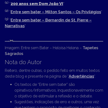
(
1)
“
200 anos sem Dom João VI
“
(2
)
“
Entre sem bater – Milton Santos – Os Privilégios
“
(3
)
“
Entre sem bater – Bernardin de St. Pierre –
Narrativas
“
Imagem: Entre sem Bater – Heloísa Helena –
Tapetes
Sagrados
Nota do Autor
Reitero, dentre outras, o pedido feito em muitos textos
deste blog e presente na página de “
Advertências
“.
Os textos de “Entre sem bater” são
opinativos/informativos, inquestionavelmente com
o objetivo de estimular a reflexão e o debate.
Sugestões, indicações de erro e outros, uma vez
que tenham o propósito de melhorar o conteúdo,