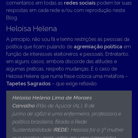
comentários em todas as
redes sociais
podem ter suas
respostas em cada rede e/ou com reprodução neste
Blog.
Heloísa Helena
A princípio, não sou fã e tenho restrições às pessoas da
política que ficam pulando de
agremiação política
em
função de interesses eleitoreiros e pessoais. Entretanto,
em alguns casos, embora discorde das atitudes e
algumas práticas, respeito mudanças. É o caso de
Heloísa Helena que numa frase coloca uma metáfora –
Tapetes Sagrados
– que exige reflexão.
Heloísa Helena Lima de Moraes
Carvalho
(Pão de Açúcar (AL), 6 de
junho de 1962) é uma enfermeira, professora e
política brasileira, filiada à Rede
Sustentabilidade (
REDE
). Heloísa foi a 3ª mulher
que recebeu mais votos em uma campanha