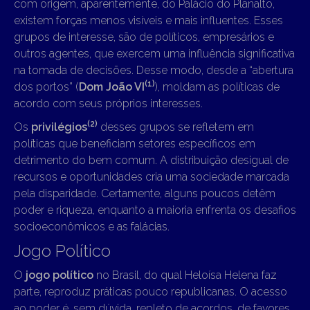
com origem, aparentemente, do Palácio do Planalto,
existem forças menos visíveis e mais influentes. Esses
grupos de interesse, são de políticos, empresários e
outros agentes, que exercem uma influência significativa
na tomada de decisões. Desse modo, desde a “abertura
(
1)
dos portos” (
Dom João VI
), moldam as políticas de
acordo com seus próprios interesses.
(2
)
Os
privilégios
desses grupos se refletem em
políticas que beneficiam setores específicos em
detrimento do bem comum. A distribuição desigual de
recursos e oportunidades cria uma sociedade marcada
pela disparidade. Certamente, alguns poucos detêm
poder e riqueza, enquanto a maioria enfrenta os desafios
socioeconômicos e as falácias.
Jogo Político
O
jogo político
no Brasil, do qual Heloísa Helena faz
parte, reproduz práticas pouco republicanas. O acesso
ao poder é, sem dúvida, repleto de acordos, de favores