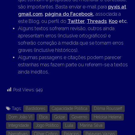
são importantes. Basta enviar e-mail para
pyxis at
gmail.com
,
página do Facebook,
associada a
este Blog, ou perfil do
Twitter
,
Threads
,
Koo
etc.
Alguns textos sofreram revisão, outros ainda
apresentam erros (inclusive ortográficos) e
sofrerão correção à medida que se tornam erros
graves (inclusive históricos).
Algumas passagens e citações podem parecer
estranhas mas fazem parte ou referem-se a textos
ainda inéditos.
Post Views:
949
Tags:
Bastidores
Capacidade Política
Dilma Rousseff
Dom João VI
Ética
Golpe
Governo
Heloísa Helena
Integridade
Jogo Político
Lula
Marina Silva
Narrativas
Olhar Crítico
Palácios
Palavras Vazias