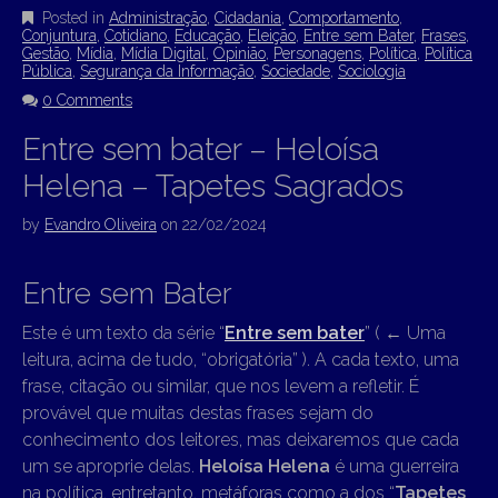
Posted in
Administração
,
Cidadania
,
Comportamento
,
Conjuntura
,
Cotidiano
,
Educação
,
Eleição
,
Entre sem Bater
,
Frases
,
Gestão
,
Mídia
,
Mídia Digital
,
Opinião
,
Personagens
,
Política
,
Política
Pública
,
Segurança da Informação
,
Sociedade
,
Sociologia
0 Comments
Entre sem bater – Heloísa
Helena – Tapetes Sagrados
by
Evandro Oliveira
on
22/02/2024
Entre sem Bater
Este é um texto da série “
Entre sem bater
” (
←
Uma
leitura, acima de tudo, “obrigatória” ). A cada texto, uma
frase, citação ou similar, que nos levem a refletir. É
provável que muitas destas frases sejam do
conhecimento dos leitores, mas deixaremos que cada
um se aproprie delas.
Heloísa Helena
é uma guerreira
na política, entretanto, metáforas como a dos “
Tapetes