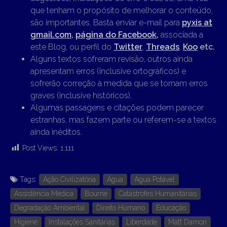
que tenham o propósito de melhorar o conteúdo,
são importantes. Basta enviar e-mail para
pyxis at
gmail.com
,
página do Facebook,
associada a
este Blog, ou perfil do
Twitter
,
Threads
,
Koo
etc.
Alguns textos sofreram revisão, outros ainda
apresentam erros (inclusive ortográficos) e
sofrerão correção à medida que se tornam erros
graves (inclusive históricos).
Algumas passagens e citações podem parecer
estranhas, mas fazem parte ou referem-se a textos
ainda inéditos.
Post Views:
1.111
Tags:
Ação Civilizatória
Água
Água Potável
Assistência Médica
Bourne
Catástrofes Humanitárias
Degradação Ambiental
Direito Humano
Educação
Higiene
Instalações Sanitárias
Liberdade
Matt Damon