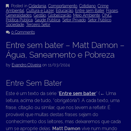
Posted in
Cidadania
,
Comportamento
,
Cotidiano
,
Crime
Ambiental
,
Cultura e Lazer
,
Educação
,
Entre sem Bater
,
Frases
,
Generalidades
,
Gestão
,
Globalização
,
Meio Ambiente
,
ONG
,
Política Pública
,
Saúde Pública
,
Setor Privado
,
Setor Público
,
Sociedade
,
Terceiro Setor
0 Comments
Entre sem bater – Matt Damon –
Água, Saneamento e Pobreza
by
Evandro Oliveira
on
11/03/2024
Entre Sem Bater
Este é um texto da série “
Entre sem bater
” (
←
Uma
leitura, acima de tudo, “obrigatória”). A cada texto, uma
frase, citação ou similar, que nos levem a refletir. É
provável que muitas destas frases sejam do
conhecimento dos leitores, mas deixaremos que cada
um se aproprie delas.
Matt Damon
vive num mundo