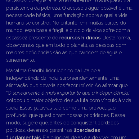
escassez de água, a falta de saneamento adequado e a
persistência da pobreza. O acesso à água potável é uma
necessidade básica, uma fundação sobre a qual a vida
humana se constrói. No entanto, em muitas partes do
mundo, essa base é frágil, e o ciclo da vida sofre com a
escassez crescente de
recursos hídricos
. Desta forma,
observamos que em todo o planeta, as pessoas com
maiores deficiências são as que carecem de água e
saneamento.
Mahatma Gandhi, líder icônico da luta pela
independência da Índia, surpreendentemente, uma
afirmação que deveria nos fazer refletir. Ao afirmar que
“
O saneamento é mais importante que a independência
.”
colocou o maior objetivo de sua luta com vínculo à vida
sadia. Essas palavras são como uma provocação
profunda, que questionam nossas prioridades. Desse
modo, sugere que, antes de conquistar liberdades
políticas, devemos garantir as
liberdades
fundamentais
. E a principal delas é a de viver em um