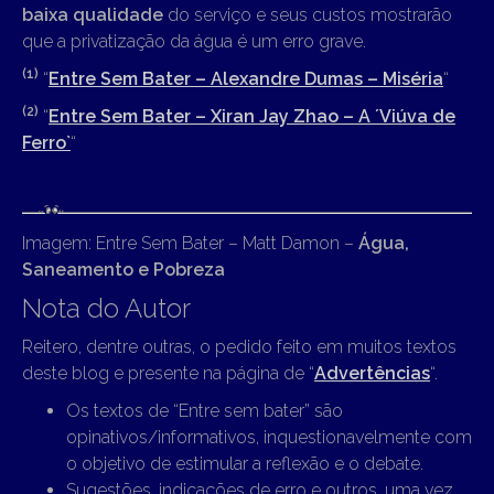
baixa qualidade
do serviço e seus custos mostrarão
que a privatização da água é um erro grave.
(1
)
“
Entre Sem Bater – Alexandre Dumas – Miséria
“
(2
)
“
Entre Sem Bater – Xiran Jay Zhao – A ´Viúva de
Ferro`
“
Imagem: Entre Sem Bater – Matt Damon –
Água,
Saneamento e Pobreza
Nota do Autor
Reitero, dentre outras, o pedido feito em muitos textos
deste blog e presente na página de “
Advertências
“.
Os textos de “Entre sem bater” são
opinativos/informativos, inquestionavelmente com
o objetivo de estimular a reflexão e o debate.
Sugestões, indicações de erro e outros, uma vez