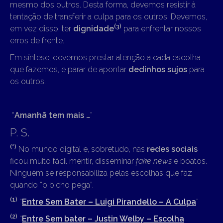
mesmo dos outros. Desta forma, devemos resistir à
tentação de transferir a culpa para os outros. Devemos,
(3)
em vez disso, ter
dignidade
para enfrentar nossos
erros de frente.
Em síntese, devemos prestar atenção a cada escolha
que fazemos, e parar de apontar
dedinhos sujos
para
os outros.
“
Amanhã tem mais …
”
P. S.
(*)
No mundo digital e, sobretudo, nas
redes sociais
ficou muito fácil mentir, disseminar
fake news
e boatos.
Ninguém se responsabiliza pelas escolhas que faz
quando “o bicho pega”.
(1)
“
Entre Sem Bater – Luigi Pirandello – A Culpa
“
(2)
“
Entre Sem bater – Justin Welby – Escolha