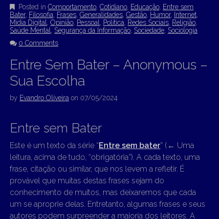
Posted in
Comportamento
,
Cotidiano
,
Educação
,
Entre sem
Bater
,
Filosofia
,
Frases
,
Generalidades
,
Gestão
,
Humor
,
Internet
,
Mídia Digital
,
Opinião
,
Pessoal
,
Política
,
Redes Sociais
,
Religião
,
Saúde Mental
,
Segurança da Informação
,
Sociedade
,
Sociologia
0 Comments
Entre Sem Bater – Anonymous –
Sua Escolha
by
Evandro Oliveira
on
07/05/2024
Entre sem Bater
Este é um texto da série “
Entre sem bater
” (
←
Uma
leitura, acima de tudo, “obrigatória”). A cada texto, uma
frase, citação ou similar, que nos levem a refletir. É
provável que muitas destas frases sejam do
conhecimento de muitos, mas deixaremos que cada
um se aproprie delas. Entretanto, algumas frases e seus
autores podem surpreender a maioria dos leitores. A