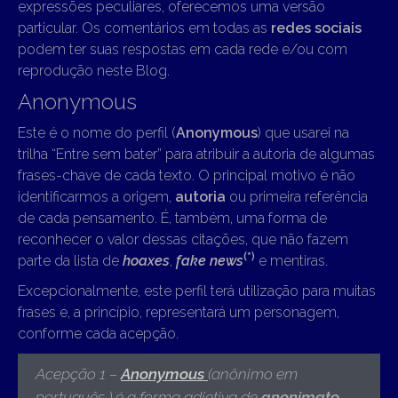
expressões peculiares, oferecemos uma versão
particular. Os comentários em todas as
redes sociais
podem ter suas respostas em cada rede e/ou com
reprodução neste Blog.
Anonymous
Este é o nome do perfil (
Anonymous
) que usarei na
trilha “Entre sem bater” para atribuir a autoria de algumas
frases-chave de cada texto. O principal motivo é não
identificarmos a origem,
autoria
ou primeira referência
de cada pensamento. É, também, uma forma de
reconhecer o valor dessas citações, que não fazem
(*)
parte da lista de
hoaxes
,
fake news
e mentiras.
Excepcionalmente, este perfil terá utilização para muitas
frases e, a princípio, representará um personagem,
conforme cada acepção.
Acepção 1 –
Anonymous
(anônimo em
português ) é
a forma adjetiva de
anonimato