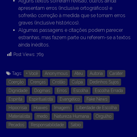
Alguns textos sofreram revisão, outros ainda
apresentam erros (inclusive ortográficos) e
sofrerão correção à medida que se tornam erros
graves (inclusive históricos).
Algumas passagens e citações podem parecer
estranhas, mas fazem parte ou referem-se a textos
ainda inéditos.
Post Views:
769
Tags:
+ Você
Anonymous
Ateu
Autoria
Caráter
Coerção
Crenças
Cristão
Culpa
Dedinhos Sujos
Dignidade
Dogmas
Erros
Escolha
Escolha Errada
Espírita
Espiritualista
Evangélico
Fake News
Hipocrisia
Hoaxes
Imagem
Liberdade de Escolha
Materialista
medo
Natureza Humana
Orgulho
Pecados
Responsabilidade
Sábio