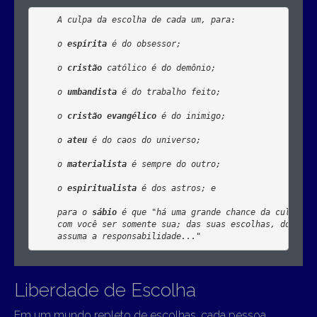
A culpa da escolha de cada um, para:

o 
espírita
 é do obsessor;

o 
cristão
 católico é do demônio;

o 
umbandista
 é do trabalho feito;

o 
cristão evangélico
 é do inimigo;

o 
ateu
 é do caos do universo;

o 
materialista
 é sempre do outro;

o 
espiritualista
 é dos astros; e

para o 
sábio
 é que "
há uma grande chance da culpa da
com você ser somente sua; das suas escolhas, dos seus
assuma a responsabilidade
..."
Liberdade de Escolha
Em um mundo repleto de escolhas, cada pessoa