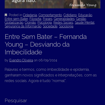
Posted in
Cidadania
,
Comportamento
,
Cotidiano
,
Educação
,
Entre sem Bater
,
Filosofia
,
Frases
,
Generalidades
,
Gestão
,
Globalização
,
Opinião
,
Psicologia
,
Redes Sociais
,
Saúde Mental
,
Segurança da Informação
,
Sociedade
,
Sociologia
Entre Sem Bater – Fernanda
Young – Desviando da
Imbecilidade
by
Evandro Oliveira
on
06/09/2024
Palavras e termos, como imbecilidade e epidemia,
ganharam novos significados e interpretações, com as
redes sociais. Agora é tudo “normal”.
Pesquisar